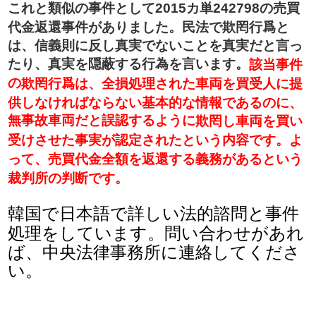
これと類似の事件として2015カ単242798の売買
代金返還事件がありました。民法で
欺罔行爲と
は、信義則に反し真実でないことを真実だと言っ
たり、真実を隠蔽する行為を言います。
該当事件
の
欺罔行爲は、全損処理された車両を買受人に提
供しなければならない基本的な情報であるのに、
無事故車両だと誤認するように
欺罔し車両を買い
受けさせた事実が認定されたという内容です。よ
って、売買代金全額を返還する義務があるという
裁判所の判断です。
韓国で日本語で詳しい法的諮問と事件
処理をしています。問い合わせがあれ
ば、中央法律事務所に連絡してくださ
い。