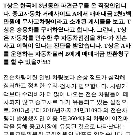
T상은 한국에 3년동안 파견근무를 온 직장인입니
다. 중고자동차 거래사이트
A
에서 매매대금
2
천
5
백
만원에 무사고차량이라고 소개된 게시물을 보고
, T
상은 승용차를 구매하였다고 합니다
.
그런데
, T
상
은 자동차를 인수한 후 자동차점검을 하다가 전손
사고 이력이 있다는 진단을 받았습니다
. T
상은
A
사
를 운영하는 자동차딜러
B
에게 매매대금 반환청구
를 할 수 있을까요
?
전손차량이란 일반 차량보다 손상 정도가 심각해
철저하고 정확한 수리
·
검사가 필요합니다
.
차량가
액보다 수리비가 더 많이 나오는 전손 차량들이 폐
차되지 않고 중고차로 대거 유통되고 있는 실정으
로
, 2013
년부터
2016
년까지
24
만
3109
대의 전손차
량이 발생했지만 이중
5
만
3604
대의 차량이 이전매
각을 통해 중고시장에 유통된 것으로 나타났다는
국토교통위원회 국회의원의 발표도 있었습니다
.
그