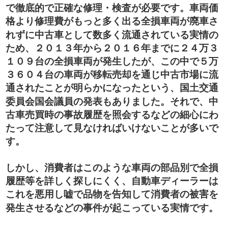
で徹底的で正確な修理・検査が必要です。車両価
格より修理費がもっと多く出る全損車両が廃車さ
れずに中古車として数多く流通されている実情の
ため、２０１３年から２０１６年までに２４万３
１０９台の全損車両が発生したが、この中で５万
３６０４台の車両が移転売却を通じ中古市場に流
通されたことが明らかになったという、国土交通
委員会国会議員の発表もありました。それで、中
古車売買時の事故履歴を照会するなどの細心にわ
たって注意して見なければいけないことが多いで
す。
しかし、消費者はこのような車両の部品別で全損
履歴等を詳しく探しにくく、自動車ディーラーは
これを悪用し嘘で品物を告知して消費者の被害を
発生させるなどの事件が起こっている実情です。