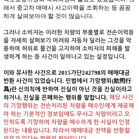
래서 중고차 매매시 사고이력을 조회하는 등 꼼꼼
하게 살펴보아야 할 것이 많습니다
.
그러나 소비자는 이러한 차량의 부품별로 전손이력등
을 자세히 살펴보기 어려워 자동차 딜러는 그것을 악
용하여 허위로 물건을 고지하여 소비자의 피해를 발
.
생하게 하는 등 사건이 일어나고 있는 실정입니다
2015
242798
이와 유사한 사건으로
가단
의 매매대금
.
(
반환 사건이 있었습니다
민법에서 기망행위
欺罔行
)
爲
란 신의칙에 반하여 진실이 아닌 것을 진실이라고
,
.
해당 사건
하거나
진실을 은폐하는 행위를 말합니다
의 기망행위는 전손처리된 차량을 매수인에게 제공해
야 하는 기본적인 정보임에도 무사고 차량이라고 오
인하도록 기망하여 차량을 매수하게 한 사실이 인정
.
된다는 내용입니다
따라서 매매대금 전액을 반환할
.
의무가 있다는 법원의 판단입니다