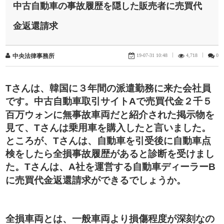
中古自動車の事故履歴を隠した販売者に売買代
金返還請求
19-07-31 10:48
|
4,718
|
0
中央法律事務所
​Tさんは、韓国に３年間の派遣勤務に来た会社員
です。中古自動車取引サイトAで売買代金２千５
百万ウォンに無事故車両だと紹介された掲示物を
見て、Tさんは乗用車を購入したと言いました。
ところが、Tさんは、自動車を引受後に自動車点
検をしたら全損事故履歴があると診断を受けまし
た。Tさんは、A社を運営する自動車ディーラーB
に売買代金返還請求ができるでしょうか。
全損車両とは、一般車両より損傷程度が深刻なの