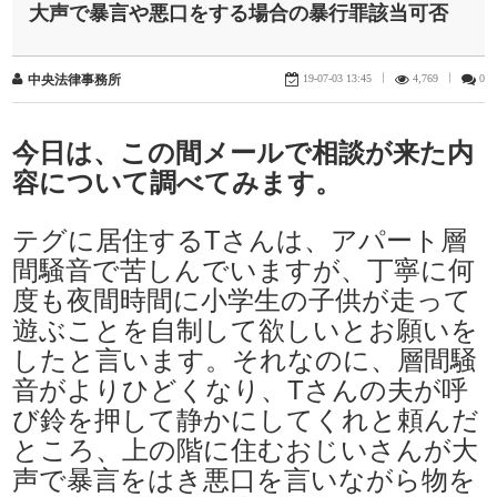
大声で暴言や悪口をする場合の暴行罪該当可否
19-07-03 13:45
|
4,769
|
0
中央法律事務所
今日は、この間メールで相談が来た内
容について調べてみます。
​テグに居住するTさんは、アパート層
間騒音で苦しんでいますが、丁寧に何
度も夜間時間に小学生の子供が走って
遊ぶことを自制して欲しいとお願いを
したと言います。それなのに、層間騒
音がよりひどくなり、Tさんの夫が呼
び鈴を押して静かにしてくれと頼んだ
ところ、上の階に住むおじいさんが大
声で暴言をはき悪口を言いながら物を