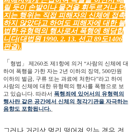
릴 듯이 손발이나 물건을 휘두르거나 던
지는 행위는 직접 피해자의 신체에 접촉
하지 않았다고 하여도 피해자에 대한 불
법한 유형력의 행사로서 폭행에 해당합
니다
(
대법원
1990. 2. 13.
선고
89
도
1406
판결
).
「
형법
」
제
260
조 제
1
항에 의거
“
사람의 신체에 대
하여 폭행을 가한 자는
2
년 이하의 징역
, 500
만원
이하의 벌금
,
구류 또는 과료에 처한다
”
라고 하여
사람의 신체에 대한 유형력의 행사를 폭행으로 보
고 있습니다
.
따라서
폭행죄에 있어서의 유형력의
행사란 같은 공간에서 신체의 청각기관을 자극하는
음향도 포함됩니다
.
그러나 거리상 멀리 떨어져 있는 경우 전