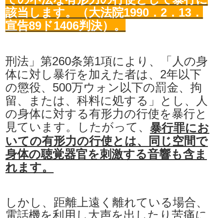
該当します。（大法院1990．2．13．
宣告89ド1406判決）。
刑法」第260条第1項により、「人の身
体に対し暴行を加えた者は、2年以下
の懲役、500万ウォン以下の罰金、拘
留、または、科料に処する」とし、人
の身体に対する有形力の行使を暴行と
見ています。したがって、
暴行罪にお
いての有形力の行使とは、同じ空間で
身体の聴覚器官を刺激する音響も含ま
れます。
しかし、距離上遠く離れている場合、
電話機を利用し大声を出したり苦痛に