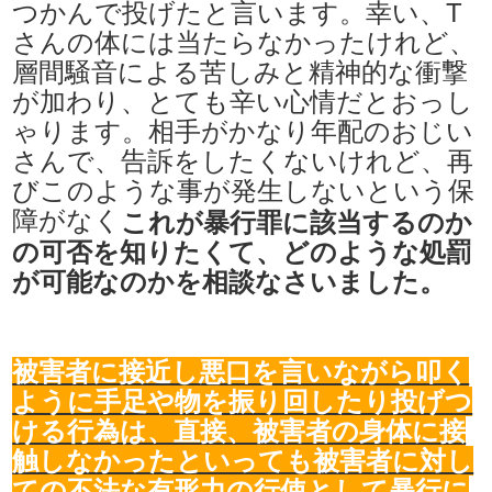
つかんで投げたと言います。幸い、T
さんの体には当たらなかったけれど、
層間騒音による苦しみと精神的な衝撃
が加わり、とても辛い心情だとおっし
ゃります。相手がかなり年配のおじい
さんで、告訴をしたくないけれど、再
びこのような事が発生しないという保
障がなく
​これが暴行罪に該当するのか
の可否を知りたくて、どのような処罰
が可能なのかを相談なさいました。
被害者に接近し悪口を言いながら叩く
ように手足や物を振り回したり投げつ
ける行為は、直接、被害者の身体に接
触しなかったといっても被害者に対し
ての不法な有形力の行使として暴行に