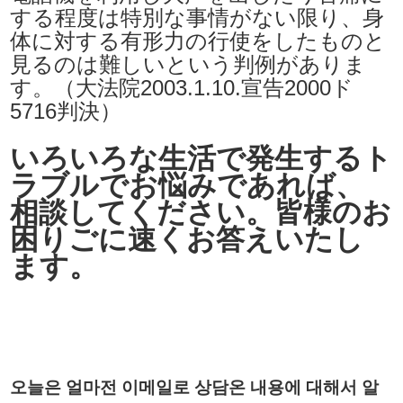
する程度は特別な事情がない限り、身
体に対する有形力の行使をしたものと
見るのは難しいという判例がありま
す。（大法院2003.1.10.宣告2000ド
5716判決）
いろいろな生活で発生するト
ラブルでお悩みであれば、
相談してください。皆様のお
困りごに速くお答えいたし
ます。
오늘은 얼마전 이메일로 상담온 내용에 대해서 알