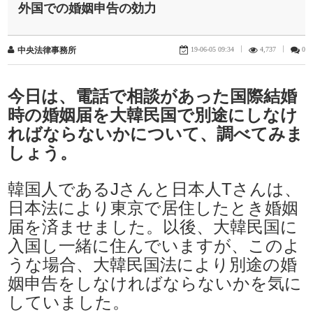
外国での婚姻申告の効力
19-06-05 09:34
|
4,737
|
0
中央法律事務所
今日は、電話で相談があった国際結婚
時の婚姻届を大韓民国で別途にしなけ
ればならないかについて、調べてみま
しょう。
​韓国人であるJさんと日本人Tさんは、
日本法により東京で居住したとき婚姻
届を済ませました。以後、大韓民国に
入国し一緒に住んでいますが、このよ
うな場合、大韓民国法により別途の婚
姻申告をしなければならないかを気に
していました。