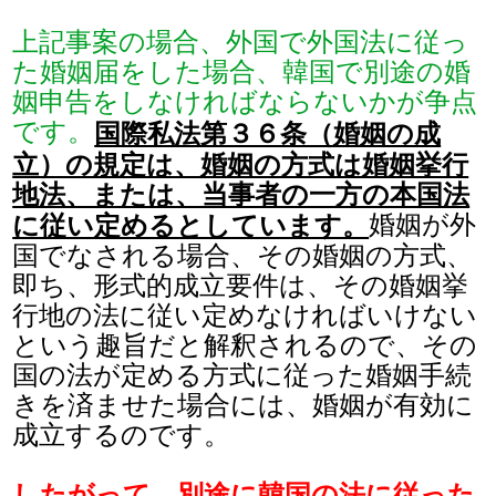
上記事案の場合、外国で外国法に従っ
た婚姻届をした場合、韓国で別途の婚
姻申告をしなければならないかが争点
です。
国際私法第３６条（婚姻の成
立）の規定は、婚姻の方式は婚姻挙行
地法、または、当事者の一方の本国法
​婚姻が外
に従い定めるとしています。
国でなされる場合、その婚姻の方式、
即ち、形式的成立要件は、その婚姻挙
行地の法に従い定めなければいけない
という趣旨だと解釈されるので、その
国の法が定める方式に従った婚姻手続
きを済ませた場合には、婚姻が有効に
成立するのです。
したがって、別途に韓国の法に従った