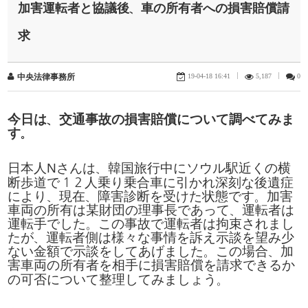
加害運転者と協議後、車の所有者への損害賠償請
求
19-04-18 16:41
|
5,187
|
0
中央法律事務所
今日
は
、
交通事故
の
損害賠償
について
調
べてみま
す
。
N
日本人
さんは
、
韓国旅行中
にソウル
駅近
くの
横
断歩道
で
１２
人乗
り
乗合車
に
引
かれ
深刻
な
後遺症
により
、
現在
、
障害診断
を
受
けた
状態
です
。
加害
車両
の
所有
は
某財団
の
理事長
であって
、
運転者
は
運転手
でした
。
この
事故
で
運転者
は
拘束
されまし
たが
、
運転者側
は
様
々な
事情
を
訴
え
示談
を
望
み
少
ない
金額
で
示談
をしてあげました
。
この
場合
、
加
害車両
の
所有者
を
相手
に
損害賠償
を
請求
できるか
の
可否
について
整理
してみましょう
。