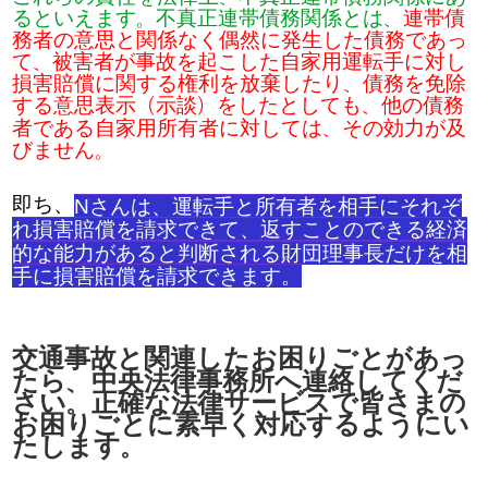
るといえます
。
不真正連帯債務関係
とは
、
連帯債
務者
の
意思
と
関係
なく
偶然
に
発生
した
債務
であっ
て
、
被害者
が
事故
を
起
こした
自家用運転手
に
対
し
損害賠償
に
関
する
権利
を
放棄
したり
、
債務
を
免除
する
意思表示
（
示談
）
をしたとしても
、
他
の
債務
者
である
自家用所有者
に
対
しては
、
その
効力
が
及
びません
。
即ち、
Nさんは、運転手と所有者を相手にそれぞ
れ損害賠償を請求できて、返すことのできる経済
的な能力があると判断される財団理事長だけを相
手に損害賠償を請求できます。
交通事故
と
関連
したお
困
りごとがあっ
たら
、
中央法律事務所
へ
連絡
してくだ
さい
。
正確
な
法律
サービスで
皆
さまの
お
困
りごとに
素早
く
対応
するようにい
たします
。