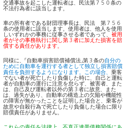
交通事故
を
起
こした
運転者
は
、
民法第
７５０
条
の
不法行為者
に
該当
します
。
車
の
所有者
である
財団理事長
は
、
民法
第
７５６
条
の
使用者
に
該当
します
。
使用者
は
、
他人
を
使用
しいずれかの
事務
に
従事
させる
者
であって
、
被用
者
がその
事務執行
に
関
し
第
３
者
に
加
えた
損害
を
賠
償
する
責任
があります
。
同様
に
、「
自動車損害賠償補償法
」
第
３
条
の
自分
の
ために
自動車
を
運行
する
者
として
独立
し
損害賠償
責任
を
負担
するようになります
。
この
場合
、
乗客
でない
者
が
死亡
したり
負傷
した
時
に
、
自己
と
運転
者
が
自動車
の
運行
に
注意
を
怠
らず
、
被害者
、
また
は
、
自己及
び
運転者以外
の
第
３
者
に
故意
、
また
は
、
過失
があり
、
自動車
の
構造上
の
欠陥
や
機能性
の
障害
が
無
かったことを
証明
した
場合
と
、
乗客
が
故意
や
自殺行為
で
死亡
したり
負傷
した
場合
に
限
り
賠償責任
がありません
。
これらの
責任
を
法律上
、
不真正連帯債務関係
にあ