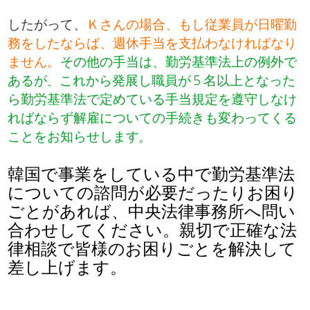
したがって、
Ｋさんの場合、もし従業員が日曜勤
務をしたならば、週休手当を支払わなければなり
ません。
その他の手当は、勤労基準法上
​の例外で
あるが、これから発展し職員が５名以上となった
ら勤労基準法で定めている手当規定を遵守しなけ
ればならず解雇についての手続きも変わってくる
ことをお知らせします。
韓国で事業をしている中で勤労基準法
についての諮問が必要だったりお困り
ごとがあれば、中央法律事務所へ問い
合わせしてください。親切で正確な法
律相談で皆様のお困りごとを解決して
差し上げます。