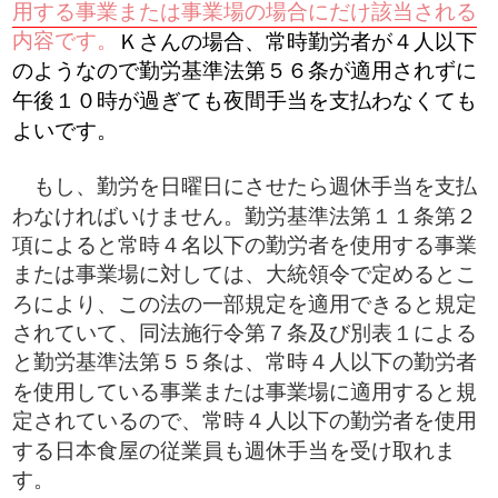
用する事業または事業場の場合にだけ該当される
内容です。
Ｋさんの場合、常時勤労者が４人以下
のようなので勤労基準法第５６条が適用されずに
午後１０時が過ぎても夜間手当を支払わなくても
よいです。
​、勤労を日曜日にさせたら週休手当を支払
もし
わなければいけません。勤労基準法第１１条第２
項によると常時４名以下の勤労者を使用する事業
または事業場に対しては、大統領令で定めるとこ
ろにより、この法の一部規定を適用できると規定
されていて、同法施行令第７条及び別表１による
と勤労基準法第５５条は、常時４人以下の勤労者
を使用している事業または事業場に適用すると規
定されているので、常時４人以下の勤労者を使用
する日本食屋の従業員も週休手当を受け取れま
す。