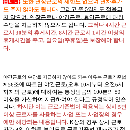
습니다
.
또한 연장근로의 제한도 없으며 연차휴가
.
그리고 주
5
일제도 적용되
도 주지 않아도 됩니다
지 않으며
,
연장근로나 야간근로
,
휴일근로에 대한
수당을 지급하지 않으셔도 됩니다
.
그러나
4
시간 근
로시
30
분의 휴게시간
, 8
시간 근로시
1
시간 이상의
휴게시간을 주고
,
일요일
(
주휴일
)
은 보장해야 합니
다
.
야간근로의 수당을 지급하지 않아도 되는 이유는 근로기준법
56
조에 따르면 야간근로
(
오후
10
시부터 오전
6
시
제
까지의 근로
)
에 대하여는 통상임금의
100
분의
50
이상을 가산하여 지급하여야 한다고 규정되어 있습
니다
하지만 이는 근로기준법이 적용되는 상시
5인
.
이상 근로자를 사용하는 사업 또는 사업장의 경우
에만 해당되는 내용입니다
.
K
상의 경우 상시 근로
자가
4
인 이하로 보이므로 근로기준법 제
56
조가 적