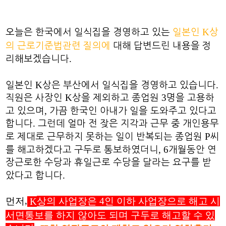
K
오늘은 한국에서 일식집을 경영하고 있는
일본인
상
의 근로기준법관련 질의에
대해 답변드린 내용을 정
.
리해보겠습니다
K
.
일본인
상은 부산에서 일식집을 경영하고 있습니다
K
3
직원은 사장인
상을 제외하고 종업원
명을 고용하
,
고 있으며
가끔 한국인 아내가 일을 도와주고 있다고
.
합니다
그런데 얼마 전 잦은 지각과 근무 중 개인용무
P
로 제대로 근무하지 못하는 일이 반복되는 종업원
씨
, 6
를 해고하겠다고 구두로 통보하였더니
개월동안 연
장근로한 수당과 휴일근로 수당을 달라는 요구를 받
.
았다고 합니다
,
먼저
상의 사업장은
4
인 이하 사업장으로 해고 시
K
서면통보를 하지 않아도 되며 구두로 해고할 수 있