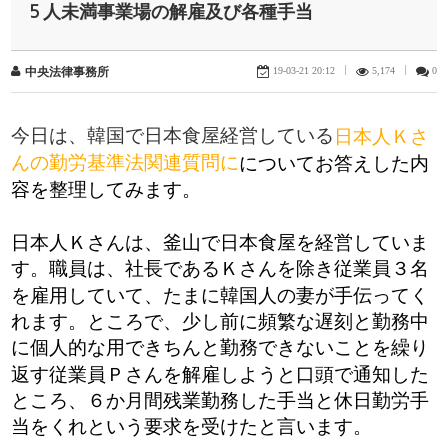
５人未満事業場の解雇及び各種手当
19-03-21 20:12
|
5,174
|
0
中央法律事務所
今日は、韓国で日本食屋経営している
日本人Ｋさ
んの勤労基準法関連質問に
についてお答えした内
容を整理してみます。
日本人Ｋさんは、釜山で日本食屋を経営していま
す。職員は、社長であるＫさんを除き従業員３名
を雇用していて、たまに韓国人の妻が手伝ってく
れます。ところで、少し前に頻繁な遅刻と勤務中
に個人的な用できちんと勤務できないことを繰り
返す従業員Ｐさんを解雇しようと口頭で通知した
ところ、６か月間残業勤務した手当と休日勤労手
当をくれという要求を受けたと言います。