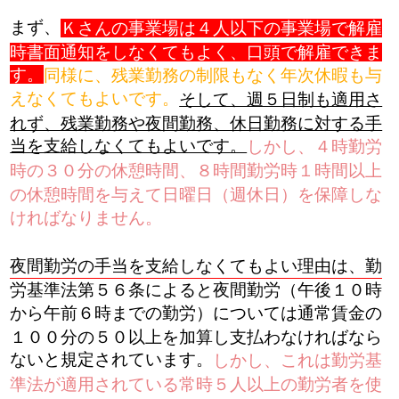
まず、
Ｋさんの事業場は４人以下の事業場で解雇
時書面通知をしなくてもよく、口頭で解雇できま
す。
同様に、残業勤務の制限もなく年次休暇も与
えなくてもよいです。
​そして、週５日制も適用さ
れず、残業勤務や夜間勤務、休日勤務に対する手
当を支給しなくてもよいです。
しかし、４時勤労
時の３０分の休憩時間、８時間勤労時１時間以上
の休憩時間を与えて日曜日（週休日）を保障しな
ければなりません。
夜間勤労の手当を支給しなくてもよい理由は、勤
労基準法第５６条によると夜間勤労（午後１０時
から午前６時までの勤労）については通常賃金の
１００分の５０以上を加算し支払わなければなら
ないと規定されています。
しかし、これは勤労基
準法が適用されている常時５人以上の勤労者を使