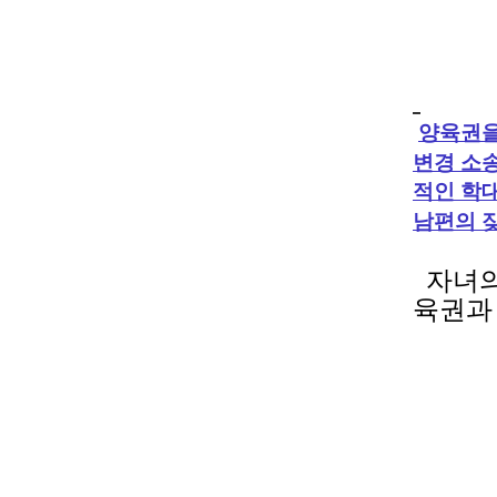
양육권을
변경 소
적인 학
남편의 
자녀의
육권과