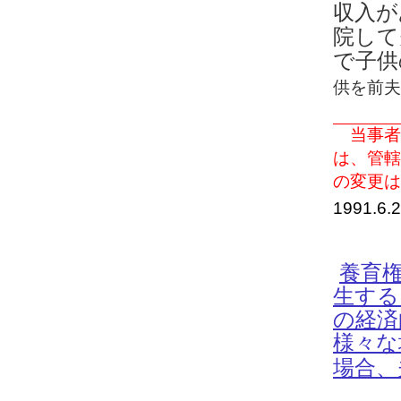
収入が
院して
で子供
供を前夫
当事者
は、管轄
の変更は
1991.
​養
生する
の経済
様々な
場合、