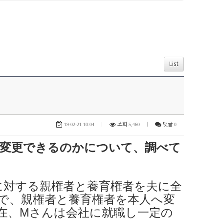
List
19-02-21 10:04
|
조회
5,460
|
댓글
0
変更できるのかについて、調べて
に対する親権者と養育権者を夫に全
で、親権者と養育権者を本人へ変
在、Mさんは会社に就職し一定の