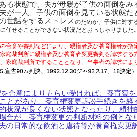
ある状態で、夫が母親が子供の面倒をみ
夫が一人、子供の面倒を見ている状態だ
の世話をするストレス
のためか、子供に対す
に任せることができない状況だとおっしゃりました
の合意や審判などにより、親権者及び養育権者が指
家庭裁判所に親権者及び養育者変更審判を請求する
、家庭裁判所ですることとなり、当事者の請求によ
6.25.宣告90ム判決、1992.12.30ジャ92ス17、18決定
育権を合意によりもらい受ければ、養育費
ことがあり、養育権変更訴訟手続きを経
的状況が良くない状態となったり、精神
場合が、養育権変更の判断材料の例とな
夫の日常的な飲酒と虐待等が養育権変更