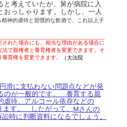
ると考えていたが、舅が病院に入
とおっしゃります。しかし、一人
る精神的虐待と習慣的な飲酒で、これ以上子
。
定された場合にも、相当な理由がある場合に
方法で親権者と養育権者を変更できます。そ
り養育権を変更できます。
（大法院
）
を円滑に支払わない問題点などが発
るのが一般的です。 養育する親
的虐待、アルコール依存などの
ります。 したがって、
Mさんの
訴訟時に判断資料になるでしょう。