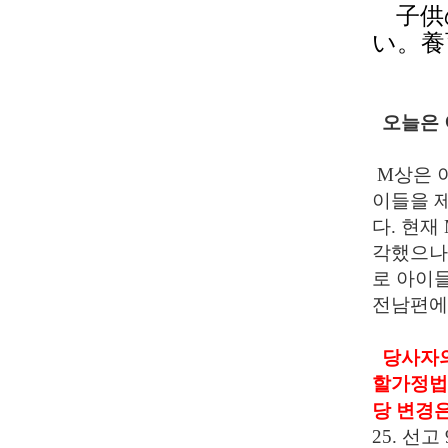
​
子供
い。養
오늘은 
M
상은 
이들을 
다
.
현재
각했으나
로 아이
전남편에
당사자의
할가정법
당 변경
25.
선고