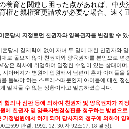
の養育と関連し困った点があれば、中央
育権と親権変更請求が必要な場合、速く
이혼당시 지정했던 친권자와 양육권자를 변경할 수 
이혼당시 경제력이 없어 자녀 두 명에 대한 친권자와 
제대로 돌보지 않아 친권자와 양육권자를 본인으로 변
M
상은 회사에 취업하여 일정한 수입이 있는 상태이며
,
시아버지가 병원에 입원해서 남편이 혼자 아이들을 
들을 돌봐야 하는 스트레스때문인지 아이들에 대한 정신
게 맡겨둘 수 없는 상황이라고 말씀하셨습니다
.
 협의나 심판 등에 의하여 친권자 및 양육권자가 지정
원에 친권자 및 양육자변경심판을 청구하는 방법으로 
은 가정법원에서 하게 되며 당사자의 청구에 의하여 양
90
므
699
판결
, 1992. 12. 30.
자
92
스
17, 18
결정
).