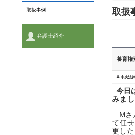
取扱
取扱事例
弁護士紹介
養育権
中央法
今日は
みまし
​ M
て任せ
更した