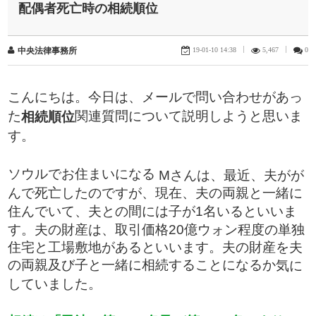
配偶者死亡時の相続順位
19-01-10 14:38
|
5,467
|
0
中央法律事務所
こんにちは。今日は、メールで問い合わせがあっ
た
​関連質問について説明しようと思いま
​相続順位
す。
ソウルでお住まいになる
Mさんは、最近、夫がが
んで死亡したのですが、現在、夫の両親と一緒に
住んでいて、夫との間には子が1名いるといいま
す。夫の財産は、取引価格20億ウォン程度の単独
住宅と工場敷地があるといいます。夫の財産を夫
の両親及び子と一緒に相続することになるか
気に
していました。