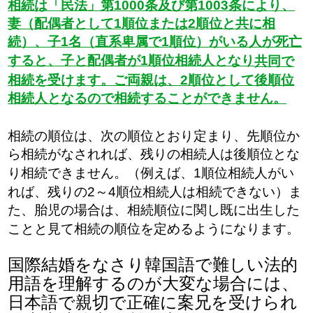
相続は「民法」第1000条及び第1003条により、
妻（配偶者として1順位または2順位と共に相
続）、子1名（直系卑属で1順位）がいる人が死亡
すると、子と配偶者が1順位相続人となり
共同で
相続を受けます。ご両親は、2順位として後順位
相続人となるので相続することができません。
相続の順位は、次の順位とおり定まり、先順位か
ら相続がなされれば、残りの相続人は後順位とな
り相続できません。（例えば、1順位相続人がい
れば、残りの2～4順位相続人は相続できない）ま
た、胎児の場合は、相続順位に関し既に出生した
ことと見て相続の順位を定めるようになります。
国際結婚をなさり韓国語で難しい法的
用語を理解するのが大変な場合には、
日本語で親切で正確に案兄を受けられ