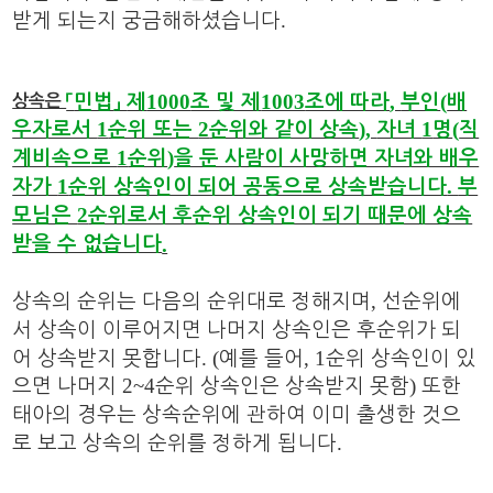
.
받게 되는지 궁금해하셨습니다
1000
1003
,
(
「
민법
」
제
조 및 제
조에 따라
부인
배
상속은
1
2
),
1
(
우자로서
순위 또는
순위와 같이 상속
자녀
명
직
1
)
계비속으로
순위
을 둔 사람이 사망하면 자녀와 배우
1
.
자가
순위 상속인이 되어 공동으로 상속받습니다
부
2
모님은
순위로서 후순위 상속인이 되기 때문에 상속
받을 수 없습니다
.
,
상속의 순위는 다음의 순위대로 정해지며
선순위에
서 상속이 이루어지면 나머지 상속인은 후순위가 되
. (
, 1
어 상속받지 못합니다
예를 들어
순위 상속인이 있
2~4
)
으면 나머지
순위 상속인은 상속받지 못함
또한
태아의 경우는 상속순위에 관하여 이미 출생한 것으
.
로 보고 상속의 순위를 정하게 됩니다