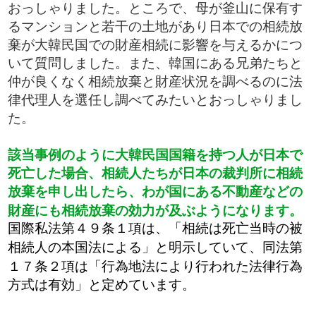
おっしゃりました。ところで、母が釜山に保有す
るマンションと若干の土地があり日本での相続放
棄が大韓民国での財産相続に影響を与えるかにつ
いて質問しました。また、韓国にある兄弟たちと
仲が良くなく相続放棄と財産状況を調べるのに法
律代理人を選任し調べてみたいとおっしゃりまし
た。
該当事例のように大韓民国国籍を持つ人が日本で
死亡した場合、相続人たちが日本の裁判所に相続
放棄を申し出したら、わが国にある不動産などの
財産にも相続放棄の効力が及ぶようになります。
​国際私法第４９条１項は、「相続は死亡当時の被
相続人の本国法による」と明示していて、同法第
１７条２項は「行為地法により行われた法律行為
方式は有効」と定めています。