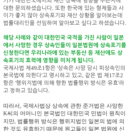
기가 대한민국에서의 재산 상속에 영향을 주는지에
.
대한 문의하셨습니다
또한 한국에 있는 형제들과 사
이가 좋지 않아 상속포기와 재산 상황을 알아보는데
.
법률대리인을 선임하여 알아보고 싶다고 하셨습니다
해당 사례와 같이 대한민국 국적을 가진 사람이 일본
에서 사망한 경우 상속인들이 일본법원에 상속포기를
신청한다면 우리나라에 있는 부동산 등 재산에도 상
.
속포기의 효력에 영향을 미치게 됩니다
49
1
'
국제사법 제
조
항은
상속은 사망 당시 피상속인의
'
,
17
2
본국법에 의한다
고 명시하고 있고
같은 법 제
조
'
'
항은
행위지법에 의해 행한 법률행위 방식은 유효
라
.
고 정하고 있습니다
따라서
,
국제사법상 상속에 관한 준거법은 사망한
K
씨의 어머니인 본국법인 대한민국 민법이 원칙이
지만
,
법률행위 방식은 행위지법인 일본의 법에 의
한 것도 유효하기 때문에 원고들이 일본 법원에 신