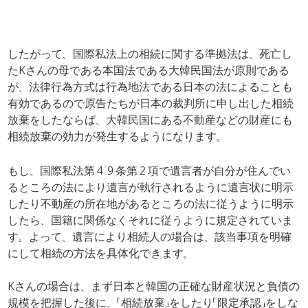
​したがって、国際私法上の相続に関する準拠法は、死亡し
たKさんの母である本国法である大韓民国法が原則である
が、法律行為方式は行為地法である日本の法によることも
有効であるので原告たちが日本の裁判所に申し出した相続
放棄をしたならば、大韓民国にある不動産などの財産にも
相続放棄の効力が発生するようになります。
もし、国際私法第４９条第２項で遺言者が自分が住んでい
るところの法により遺言が執行されるように遺言状に明示
したり不動産の所在地があるところの法に従うように明示
したら、国籍に関係なくそれに従うように規定されていま
す。よって、遺言により相続人の場合は、該当事項を明確
にして相続の方法を具体化できます。
Kさんの場合は、まず日本と韓国の正確な財産状況と負債の
規模を把握した後に、「相続放棄」をしたり「限定承認」をしな