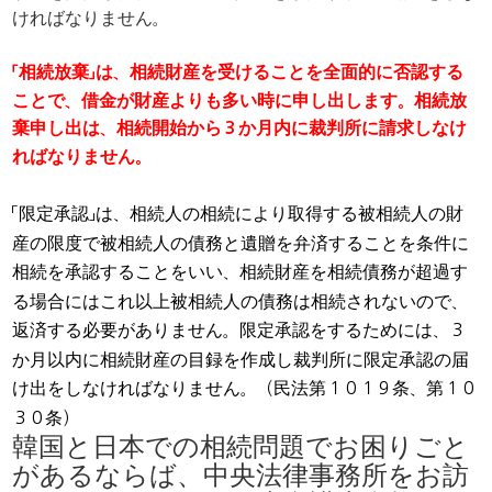
ければなりません。
「相続放棄」は、相続財産を受けることを全面的に否認する
ことで、借金が財産よりも多い時に申し出します。相続放
棄申し出は、相続開始から３か月内に裁判所に請求しなけ
ればなりません。
「限定承認」は、相続人の相続により取得する被相続人の財
産の限度で被相続人の債務と遺贈を弁済することを条件に
相続を承認することをいい、相続財産を相続債務が超過す
る場合にはこれ以上被相続人の債務は相続されないので、
返済する必要がありません。限定承認をするためには、３
か月以内に相続財産の目録を作成し裁判所に限定承認の届
け出をしなければなりません。（民法第１０１９条、第１０
３０条）
韓国と日本での相続問題でお困りごと
があるならば、中央法律事務所をお訪