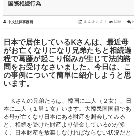
国際相続行為
18-12-19 14:17
|
5,389
|
0
中央法律事務所
日本で居住しているKさんは、最近母
がお亡くなりになり兄弟たちと相続過
程で葛藤が起こり悩みが生じて法的諮
問をお受けなさいました。今日は、こ
の事例について簡単に紹介しようと思
います。
Kさんの兄弟たちは、韓国に二人（２女）、日
本に二人（１男１女）います。大韓民国国籍であ
る母が亡くなり日本にある財産を照会してみる
と、相続を受けた財産より借金しているのが多
く、日本財産を放棄しなければならない状況だと