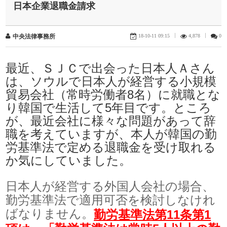
日本企業退職金請求
18-10-11 09:15
|
4,878
|
0
中央法律事務所
最近、ＳＪＣで出会った日本人Ａさん
は、ソウルで日本人が経営する小規模
貿易会社（常時労働者8名）に就職とな
り韓国で生活して5年目です。ところ
が、最近会社に様々な問題があって辞
職を考えていますが、本人が韓国の勤
労基準法で定める退職金を受け取れる
か気にしていました。
日本人が経営する外国人会社の場合、
勤労基準法で適用可否を検討しなけれ
ばなりません。
勤労基準法第11条第1