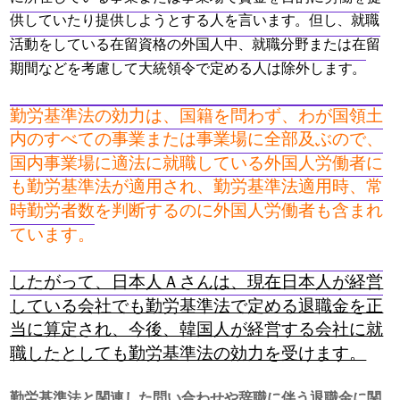
供していたり提供しようとする人を言います。但し、就職
活動をしている在留資格の外国人中、就職分野または在留
期間などを考慮して大統領令で定める人は除外します。
勤労基準法の効力は、国籍を問わず、わが国領土
内のすべての事業または事業場に全部及ぶので、
国内事業場に適法に就職している外国人労働者に
も勤労基準法が適用され、勤労基準法適用時、常
時勤労者数を判断するのに外国人労働者も含まれ
ています。
​したがって、日本人Ａさんは、現在日本人が経営
している会社でも勤労基準法で定める退職金を正
当に算定され、今後、韓国人が経営する会社に就
職したとしても勤労基準法の効力を受けます。
勤労基準法と関連した問い合わせや辞職に伴う退職金に関