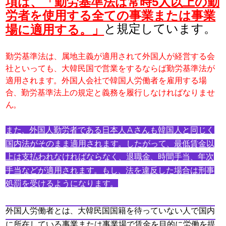
項は、「勤労基準法は常時5人以上の勤
労者を使用する全ての事業または事業
と規定しています。
場に適用する。」
勤労基準法は、属地主義が適用されて外国人が経営する会
社といっても、大韓民国で営業をするならば勤労基準法が
適用されます。外国人会社で韓国人労働者を雇用する場
合、勤労基準法上の規定と義務を履行しなければなりませ
ん。
また、外国人勤労者である日本人Ａさんも韓国人と同じく
国内法がそのまま適用されます。したがって、最低賃金以
上は支払われなければならなく、退職金、時間手当、年次
手当などが適用されます。もし、法を違反した場合は刑事
処罰を受けるようになります。
外国人労働者とは、大韓民国国籍を待っていない人で国内
に所在している事業または事業場で賃金を目的に労働を提