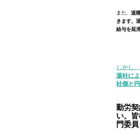
また、
​
きます。
給与を延
しかし、
退社によ
社側と円
勤労契
い。皆
門委員