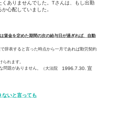
たくありませんでした。Tさんは、もし出勤
。
るか心配していました
たは賃金を定めた期間の次の給与日が過ぎれば、自動
頭で辞表すると言った時点から一月であれば勤労契約
けられます。
1996.7.30. 宣
な問題がありません
。（大法院
きないと言っても