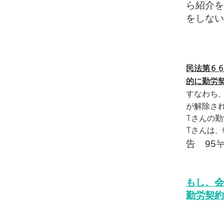
ら紹介を
をしない
民法第６
的に勤労
すなわち
が解除さ
Tさんの
Tさんは
告
95
もし、
会
勤労契約