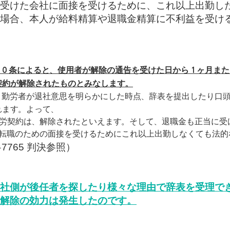
受けた会社に面接を受けるために、これ以上出勤し
場合、本人が給料精算や退職金精算に不利益を受け
６０条によると、使用者が解除の通告を受けた日から１ヶ月ま
契約が解除されたものとみなします。
、勤労者が退社意思を明らかにした時点、辞表を提出したり口
れます。よって、
勤労契約は、解除されたといえます。そして、退職金も正当に受
、転職のための面接を受けるためにこれ以上出勤しなくても法的
누
7765 判決参照）
社側が後任者を探したり様々な理由で辞表を受理で
解除の効力は発生したのです。