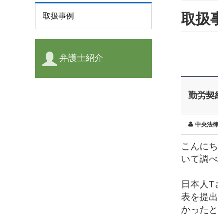
取扱
取扱事例
弁護士紹介
勤労契
中央法
こんにち
いて調べ
日本人T
表を提出
かったと