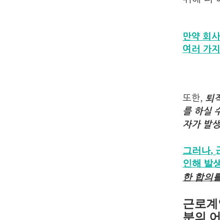
만약 회
여
러 가
,
또한
퇴
를 하실 
자가 발
,
그러나
인해 발
한 합의
근로계
분의 