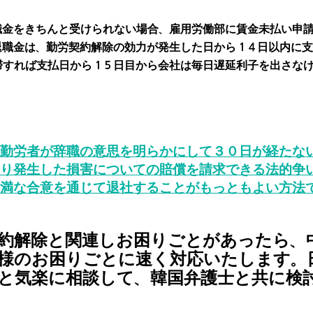
退職金をきちんと受けられない場合、雇用労働部に賃金未払い申
退職金は、勤労契約解除の効力が発生した日から１４日以内に
滞すれば支払日から１５日目から会社は毎日遅延利子を出さな
​勤労者が辞職の意思を明らかにして３０日が経たな
り発生した損害についての賠償を請求できる法的争
満な合意を通じて退社することがもっともよい方法
約解除と関連しお困りごとがあったら、
様のお困りごとに速く対応いたします。
と気楽に相談して、韓国弁護士と共に検