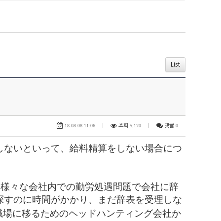
List
18-08-08 11:06
|
조회
5,170
|
댓글
0
しないといって、給料精算をしない場合につ
。様々な会社内での勤労処遇問題で会社に辞
探すのに時間がかかり、まだ辞表を受理しな
職場に移るためのヘッドハンティング会社か