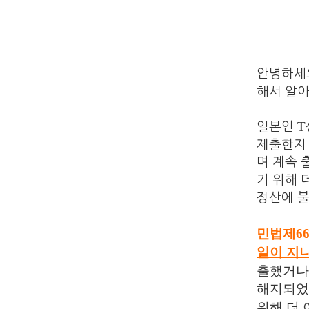
안녕하세
해서 알
T
일본인
제출한지
며 계속
기 위해 
정산에 
민법제
6
일이 지
출했거나
해지되었
위해 더