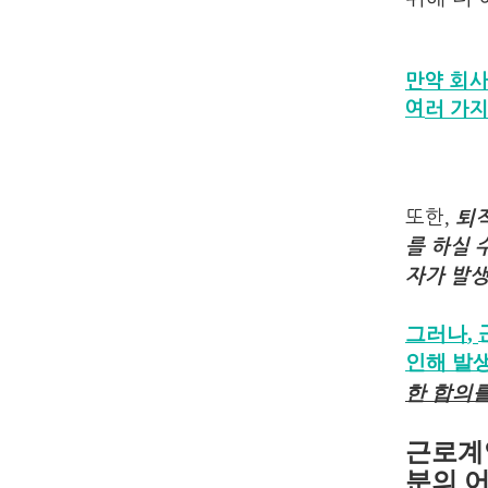
만약 회
여
러 가
,
또한
퇴
를 하실 
자가 발
,
그러나
인해 발
한 합의
근로계
분의 