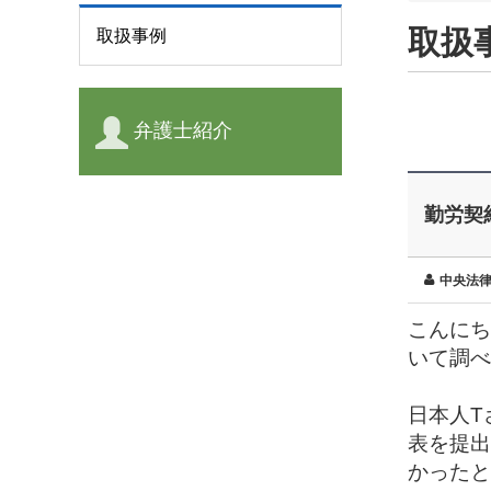
取扱
取扱事例
弁護士紹介
勤労契
中央法
こんにち
いて調べ
日本人T
表を提出
かったと