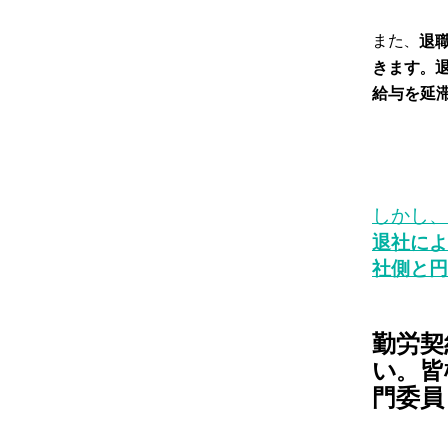
また、
​
きます。
給与を延
しかし、
退社によ
社側と円
勤労契
い。皆
門委員