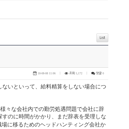
List
18-08-08 11:06
|
조회
5,172
|
댓글
0
しないといって、給料精算をしない場合につ
。様々な会社内での勤労処遇問題で会社に辞
探すのに時間がかかり、まだ辞表を受理しな
職場に移るためのヘッドハンティング会社か