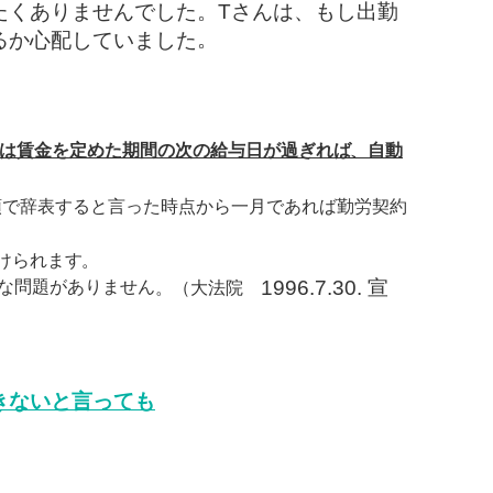
たくありませんでした。Tさんは、もし出勤
。
るか心配していました
たは賃金を定めた期間の次の給与日が過ぎれば、自動
頭で辞表すると言った時点から一月であれば勤労契約
けられます。
1996.7.30. 宣
な問題がありません
。（大法院
きないと言っても