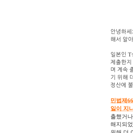
안녕하세
해서 알
T
일본인
제출한지
며 계속
기 위해 
정산에 
민법제
6
일이 지
출했거나
해지되었
위해 더