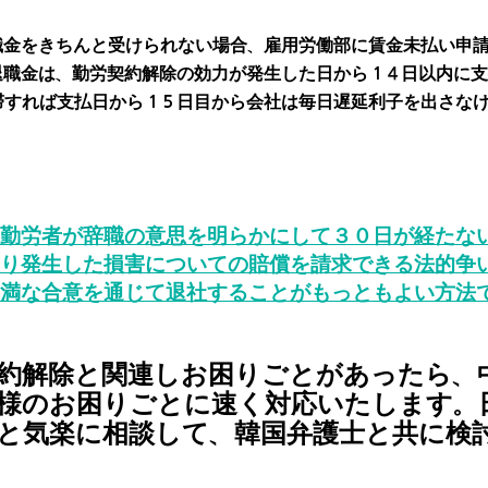
退職金をきちんと受けられない場合、雇用労働部に賃金未払い申
退職金は、勤労契約解除の効力が発生した日から１４日以内に
滞すれば支払日から１５日目から会社は毎日遅延利子を出さな
​勤労者が辞職の意思を明らかにして３０日が経たな
り発生した損害についての賠償を請求できる法的争
満な合意を通じて退社することがもっともよい方法
約解除と関連しお困りごとがあったら、
様のお困りごとに速く対応いたします。
と気楽に相談して、韓国弁護士と共に検