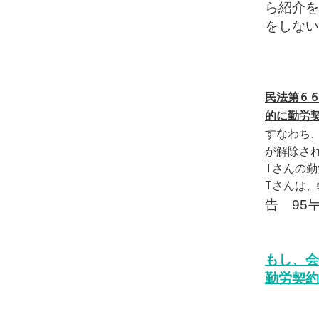
ら紹介を
をしない
民法第６
的に勤労
すなわち
が解除さ
Tさんの
Tさんは
告
95
もし、
会
勤労契約