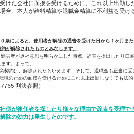
受けた会社に面接を受けるために、これ以上出勤し
場合、本人が給料精算や退職金精算に不利益を受け
６０条によると、使用者が解除の通告を受けた日から１ヶ月ま
契約が解除されたものとみなします。
、勤労者が退社意思を明らかにした時点、辞表を提出したり口
れます。よって、
勤労契約は、解除されたといえます。そして、退職金も正当に受
、転職のための面接を受けるためにこれ以上出勤しなくても法的
누
7765 判決参照）
社側が後任者を探したり様々な理由で辞表を受理で
解除の効力は発生したのです。