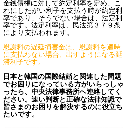
金銭債権に対して約定利率を定め、こ
れにしたがい利子を支払う時が約定利
率であり、そうでない場合は、法定利
率です。法定利率は、民法第３７９条
により支払われます。
慰謝料の遅延損害金は、慰謝料を適時
に支払わない場合、出すようになる延
滞利子です。
日本と韓国の国際結婚と関連した問題
でお困りになっている方がいらっしゃ
ったら、中央法律事務所へ連絡してく
ださい。速い判断と正確な法律知識で
皆さまのお困りを解決するのに役立ち
たいです。