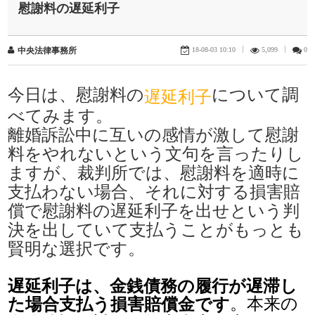
慰謝料の遅延利子
18-08-03 10:10
|
5,099
|
0
中央法律事務所
今日は、慰謝料の
について調
遅延利子
べてみます。
離婚訴訟中に互いの感情が激して慰謝
料をやれないという文句を言ったりし
ますが、裁判所では、慰謝料を適時に
支払わない場合、それに対する損害賠
償で慰謝料の遅延利子を出せという判
決を出していて支払うことがもっとも
賢明な選択です。
遅延利子は、金銭債務の履行が遅滞し
。本来の
た場合支払う損害賠償金です