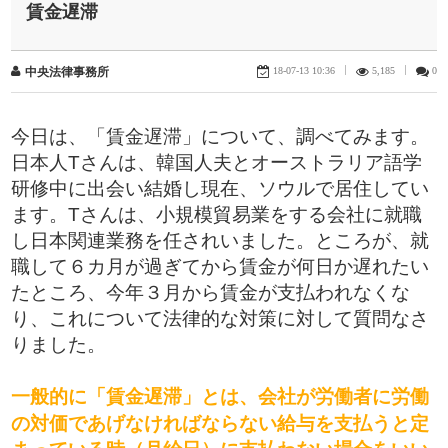
賃金遅滞
18-07-13 10:36
|
5,185
|
0
中央法律事務所
今日は、「賃金遅滞」について、調べてみます。
日本人Tさんは、韓国人夫とオーストラリア語学
研修中に出会い結婚し現在、ソウルで居住してい
ます。Tさんは、小規模貿易業をする会社に就職
し日本関連業務を任されいました。ところが、就
職して６カ月が過ぎてから賃金が何日か遅れたい
たところ、今年３月から賃金が支払われなくな
り、これについて法律的な対策に対して質問なさ
りました。
一般的に「賃金遅滞」とは、会社が労働者に労働
の対価であげなければならない給与を支払うと定