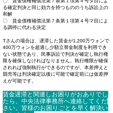
〇 賃金債権補償法第７条第１項第４号ダ目によ
る確定判決と同じ効力を持つもののうち訴訟上の
和解
〇 賃金債権補償法第７条第１項第４号マ目によ
る調停に代わる決定
​Tさんの場合は、遅滞した賃金が1,200万ウォンで
400万ウォンを超過し少額立替金制度を利用でき
ない状態であり、民事訴訟で判決が確定し執行権
限を確保しなければなりません。執行権限が確保
されれば強制執行ができるのですが、本差押えと
競売等は判決確定以後に可能で確定前には仮差押
えが可能です。
賃金遅滞と関連しお困りがおありでし
たら、中央法律事務所へ連絡してくだ
さい。皆様のお困りごとを早く解決い