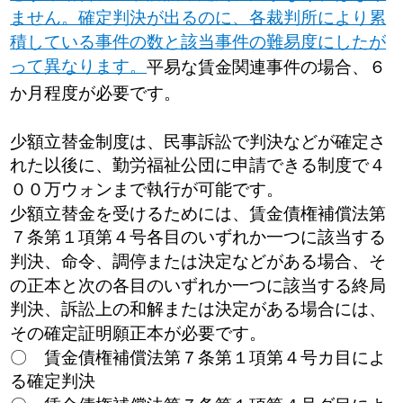
ません。確定判決が出るのに、各裁判所により累
積している事件の数と該当事件の難易度にしたが
って異なります。
平易な賃金関連事件の場合、６
か月程度が必要です。
少額立替金制度は、民事訴訟で判決などが確定さ
れた以後に、勤労福祉公団に申請できる制度で４
００万ウォンまで執行が可能です。
少額立替金を受けるためには、賃金債権補償法第
７条第１項第４号各目のいずれか一つに該当する
判決、命令、調停または決定などがある場合、そ
の正本と次の各目のいずれか一つに該当する終局
判決、訴訟上の和解または決定がある場合には、
その確定証明願正本が必要です。
〇 賃金債権補償法第７条第１項第４号カ目によ
る確定判決