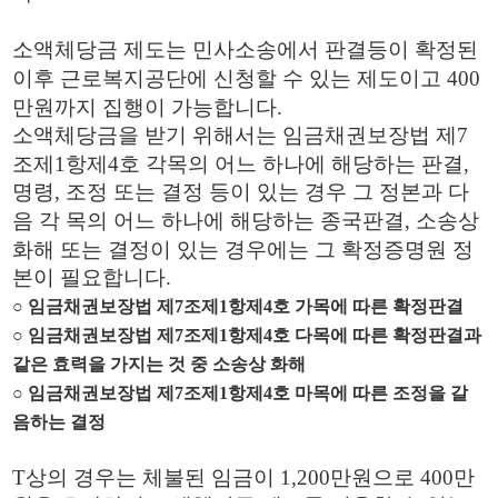
소액체당금 제도는 민사소송에서 판결등이 확정된
이후 근로복지공단에 신청할 수 있는 제도이고
400
만원까지 집행이 가능합니다
.
소액체당금을 받기 위해서는 임금채권보장법 제
7
조제
1
항제
4
호 각목의 어느 하나에 해당하는 판결
,
명령
,
조정 또는 결정 등이 있는 경우 그 정본과 다
음 각 목의 어느 하나에 해당하는 종국판결
,
소송상
화해 또는 결정이 있는 경우에는 그 확정증명원 정
본이 필요합니다
.
○
임금채권보장법 제
7
조제
1
항제
4
호 가목에 따른 확정판결
○
임금채권보장법 제
7
조제
1
항제
4
호 다목에 따른 확정판결과
같은 효력을 가지는 것 중 소송상 화해
○
임금채권보장법 제
7
조제
1
항제
4
호 마목에 따른 조정을 갈
음하는 결정
T
상의 경우는 체불된 임금이
1,200
만원으로
400
만