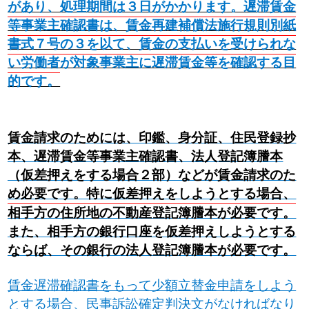
があり、処理期間は３日がかかります。遅滞賃金
等事業主確認書は、賃金再建補償法施行規則別紙
書式７号の３を以て、賃金の支払いを受けられな
い労働者が対象事業主に遅滞賃金等を確認する目
的です。
賃金請求のためには、印鑑、身分証、住民登録抄
本、遅滞賃金等事業主確認書、法人登記簿謄本
（仮差押えをする場合２部）などが賃金請求のた
め必要です。特に仮差押えをしようとする場合、
相手方の住所地の不動産登記簿謄本が必要です。
また、相手方の銀行口座を仮差押えしようとする
ならば、その銀行の法人登記簿謄本が必要です。
賃金遅滞確認書をもって少額立替金申請をしよう
とする場合、民事訴訟確定判決文がなければなり