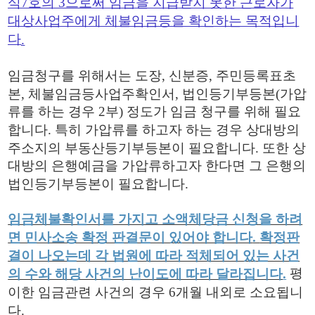
식
7
호의
3
으로써 임금을 지급받지 못한 근로자가
대상사업주에게 체불임금등을 확인하는 목적입니
다
.
임금청구를 위해서는 도장
,
신분증
,
주민등록표초
본
,
체불임금등사업주확인서
,
법인등기부등본
(
가압
류를 하는 경우
2
부
)
정도가 임금 청구를 위해 필요
합니다
.
특히 가압류를 하고자 하는 경우 상대방의
주소지의 부동산등기부등본이 필요합니다
.
또한 상
대방의 은행예금을 가압류하고자 한다면 그 은행의
법인등기부등본이 필요합니다
.
임금체불확인서를 가지고 소액체당금 신청을 하려
면 민사소송 확정 판결문이 있어야 합니다
.
확정판
결이 나오는데 각 법원에 따라 적체되어 있는 사건
평
의 수와 해당 사건의 난이도에 따라 달라집니다
.
이한 임금관련 사건의 경우
6
개월 내외로 소요됩니
다
.