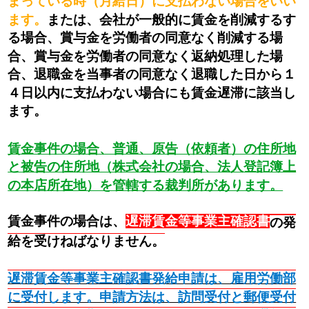
まっている時（月給日）に支払わない場合をいい
ます。
または、会社が一般的に賃金を削減するす
る場合、賞与金を労働者の同意なく削減する場
合、賞与金を労働者の同意なく返納処理した場
合、退職金を当事者の同意なく退職した日から１
４日以内に支払わない場合にも賃金遅滞に該当し
ます。
賃金事件の場合、普通、原告（依頼者）の住所地
と被告の住所地（株式会社の場合、法人登記簿上
の本店所在地）を管轄する裁判所があります。
賃金事件の場合は、
遅滞賃金等事業主確認書
の発
給を受けねばなりません。
遅滞賃金等事業主確認書発給申請は、雇用労働部
に受付します。申請方法は、訪問受付と郵便受付