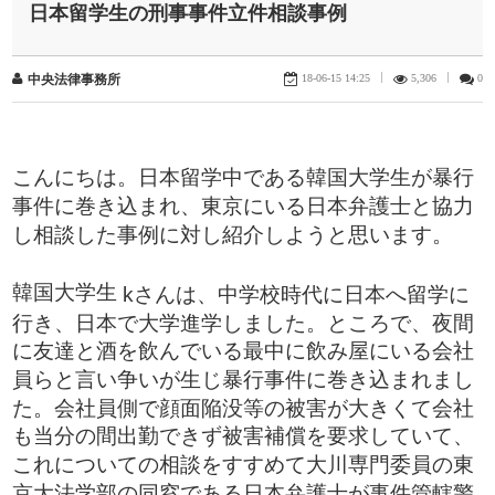
日本留学生の刑事事件立件相談事例
18-06-15 14:25
|
5,306
|
0
中央法律事務所
こんにちは。日本留学中である韓国大学生が暴行
事件に巻き込まれ、東京にいる日本弁護士と協力
し相談した事例に対し紹介しようと思います。
韓国大学生
kさんは、中学校時代に日本へ留学に
行き、日本で大学進学しました。ところで、夜間
に友達と酒を飲んでいる最中に飲み屋にいる会社
員らと言い争いが生じ暴行事件に巻き込まれまし
た。会社員側で顔面陥没等の被害が大きくて会社
も当分の間出勤できず被害補償を要求していて、
これについての相談をすすめて大川専門委員の東
京大法学部の同窓である日本弁護士が事件管轄警