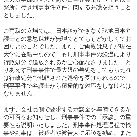
察所に行き刑事事件立件に関する弁護を担うこと
としました。
​ご両親の立場では、日本語ができなく現地日本弁
護士との意思疎通が無理でとてももどかしくてお
困りとのことでした。また、ご両親は息子が現在
大学に在籍中なので、もし刑事事件の経過により
行政処分で追放されるかご心配なさりました。と
りあえず刑事事件で最大限の善処をしてもらえれ
ば行政処分で減軽された処分を受けられるので、
刑事事件で弁護士から積極的な対応をしなければ
なりません。
まず、会社員側で要求する示談金を準備できるか
の可否をお知らせし、刑事事件での「示談」の重
要性も説明いたしました。刑事事件処理過程で検
事や判事は、被疑者や被告人に示談を勧め、また