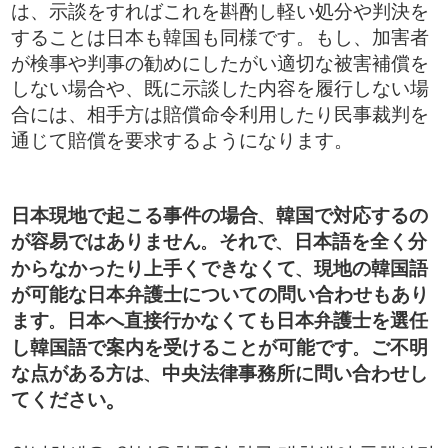
は、示談をすればこれを斟酌し軽い処分や判決を
することは日本も韓国も同様です。もし、加害者
が検事や判事の勧めにしたがい適切な被害補償を
しない場合や、既に示談した内容を履行しない場
合には、相手方は賠償命令利用したり民事裁判を
通じて賠償を要求するようになります。
日本現地で起こる事件の場合、韓国で対応するの
が容易ではありません。それで、日本語を全く分
からなかったり上手くできなくて、現地の韓国語
が可能な日本弁護士についての問い合わせもあり
ます。日本へ直接行かなくても日本弁護士を選任
し韓国語で案内を受けることが可能です。ご不明
な点がある方は、中央法律事務所に問い合わせし
。
てください