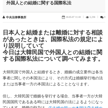
外国人との結婚に関する国際私法
18-05-07 11:43
|
5,236
|
0
中央法律事務所
日本人と結婚または離婚に対する相談
があったときは、国際私法の規定によ
り説明していて
今日は大韓民国で外国人との結婚に関
する国際私法について調べてみます。
大韓民国で外国人と結婚するとき、婚姻の成立要件は各当
事者に関しその本国法により、その方式は婚姻挙行地の法
または当事者一方の本国法によることとなります。
但し、大韓民国で婚姻を挙行する場合、当事者一方が大韓
民国国民であるある時には大韓民国の法によるようになっ
ています。婚姻の効力は