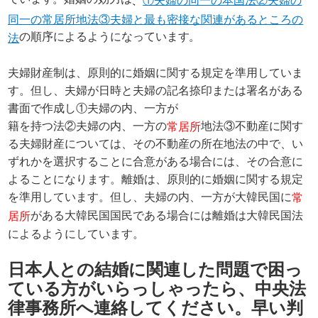
、
①夫婦の同一の本国法②夫婦の
同一の常居所地法③夫婦と最も密接な関連があるところの
の順序によるようになっています。
法
夫婦財産制は、原則的に婚姻に関する規定を準用していま
す。但し、夫婦が日時と夫婦の記名捺印または署名がある
書面で作成し①夫婦の内、一方が
籍を持つ法②夫婦の内、一方の
地法③不動産に関す
常居所
る夫婦財産については、その不動産の所在地法の中で、い
ずれかを選択することに合意がある場合には、その合意に
よることになります。離婚は、原則的に婚姻に関する規定
を準用しています。但し、夫婦の内、一方が大韓民国に
常
がある大韓民国国民である場合には離婚は大韓民国法
居所
によるようにしています。
日本人との結婚に関連した問題で困っ
ている方がいらっしゃったら、中央法
律事務所へ連絡してください。早い判