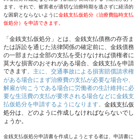
ます。それで、被害者が適切な治療時期を逃さずに経済的
な困窮とならないように
金銭支払仮処分（治療費臨時支払
仮処分）を申請できます。
「金銭支払仮処分」とは、金銭支払債務の存否ま
たは訴訟を通じた法律関係の確定前に、金銭債務
の一部または全部の支払を受けなければ債権者に
莫大な損害のおそれがある場合、金銭支払を申請
できます
。
主に、交通事故による損害賠償請求権
がある場合にまず治療費の支払が必要な場合や、
解雇が向こうである場合に労働者の生計維持に必
要な生活費の支払が要求される場合などに金銭支
払仮処分を申請するようになります。
金銭支払仮
処分は、どのように作成しなければならないでし
ょうか。
金銭支払仮処分申請書を作成しようとする者は、申請書に