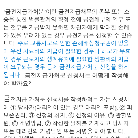
‘
’
금전지급가처분
이란 금전지급채무의 존부 또는 소
송을 통한 법률관계의 확정 전에 금전채무의 일부 또
는 전부를 지급받지 못하면 채권자에게 막대한 손해
가 있을 우려가 있는 경우 금전지급을 신청할 수 있습
.
니다
주로 교통사고로 인한 손해배상청구권이 있을
때 우선 치료비의 지급이 필요한 경우나 해고가 무효
인 경우 근로자의 생계유지에 필요한 생활비의 지급
이 요구되는 경우 등에 금전지급가처분 신청을 하게
.
금전지급가처분 신청서는 어떻게 작성해
됩니다
야 할까요?
금
전지급 가처분 신청서를 작성하려는 자는 신청서
(
),
에
①
당사자
대리인이 있는 경우 대리인 포함
②
피
,
,
,
보존권리
③
신청의 취지
④
신청의 이유
⑤
관할법
,
원
⑥
소명방법,
⑦
작성한 날짜를 기재하고 당사자
.
또는 대리인의 기명날인 또는 서명을 해야 합니다