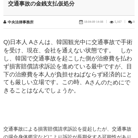
交通事故の金銭支払仮処分
18-04-09 14:08
|
5,167
|
0
中央法律事務所
Q)日本人
Aさんは、韓国観光中に交通事故で手術
を受け、現在、会社を通えない状態です。 しか
し、韓国で交通事故を起こした側が治療費を払わ
ず損害賠償請求訴訟を進めている最中ですが、目
下の治療費を本人が負担せねばならず経済的にと
ても厳しい立場です。この時、
Aさんのためにで
きることはなんでしょうか。
交通事故による損害賠償請求訴訟を提起したが、交通事故
の場合身体鑑定などにより訴訟が長期化する可能性があり