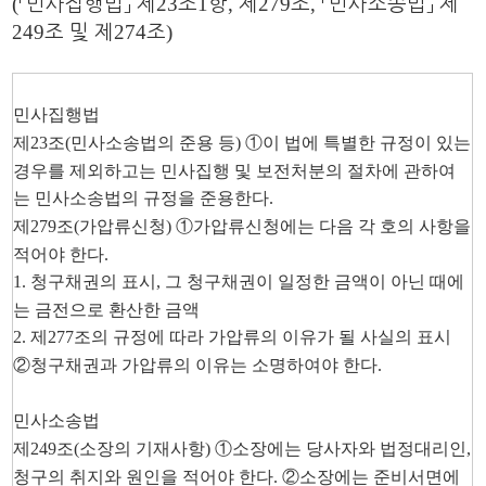
(
23
1
,
279
,
「
민사집행법
」
제
조
항
제
조
「
민사소송법
」
제
249
274
)
조 및 제
조
민사집행법
제
23
조
(
민사소송법의 준용 등
)
①
이 법에 특별한 규정이 있는
경우를 제외하고는 민사집행 및 보전처분의 절차에 관하여
는 민사소송법의 규정을 준용한다
.
제
279
조
(
가압류신청
)
①
가압류신청에는 다음 각 호의 사항을
적어야 한다
.
1.
청구채권의 표시
,
그 청구채권이 일정한 금액이 아닌 때에
는 금전으로 환산한 금액
2.
제
277
조의 규정에 따라 가압류의 이유가 될 사실의 표시
②
청구채권과 가압류의 이유는 소명하여야 한다
.
민사소송법
제
249
조
(
소장의 기재사항
)
①
소장에는 당사자와 법정대리인
,
청구의 취지와 원인을 적어야 한다
.
②
소장에는 준비서면에