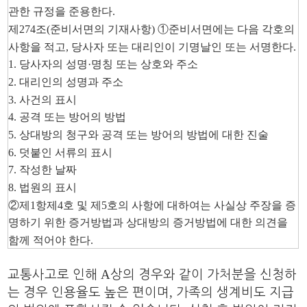
관한 규정을 준용한다
.
제
274
조
(
준비서면의 기재사항
)
①
준비서면에는 다음 각호의
사항을 적고
,
당사자 또는 대리인이 기명날인 또는 서명한다
.
1.
당사자의 성명
·
명칭 또는 상호와 주소
2.
대리인의 성명과 주소
3.
사건의 표시
4.
공격 또는 방어의 방법
5.
상대방의 청구와 공격 또는 방어의 방법에 대한 진술
6.
덧붙인 서류의 표시
7.
작성한 날짜
8.
법원의 표시
②
제
1
항제
4
호 및 제
5
호의 사항에 대하여는 사실상 주장을 증
명하기 위한 증거방법과 상대방의 증거방법에 대한 의견을
함께 적어야 한다
.
A
교통사고로 인해
상의 경우와 같이 가처분을 신청하
,
는 경우 인용율도 높은 편이며
가족의 생계비도 지급