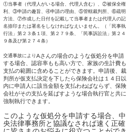
①当事者（代理人がいる場合、代理人含む）、②被保全権
利、③申請の趣旨、④申請の理由、⑤管轄裁判所、⑥疏明
方法、⑦作成した日付を記載して当事者または代理人の記
名捺印または署名をしなければなえいません。（「民事執
行法」第２３条１項、第２７９条、「民事訴訟法」第２４
９条及び第２７４条）
Aさんの場合のような仮処分を申請
交通事故により
する場合、認容率もも高い方で、家族の生計費も
支払の範囲に含めることができます。申請後、裁
判所が仮支払決定を下したら保険会社は１４日以
内に申請人に該当金額を支払わねばならず、保険
会社がその支払を延ばすような場合執行官と共に
強制執行できます。
このような仮処分を申請する場合、中
央法律事務所と協議なされば速く正確
に皆さまのお悩みに役立つことができ