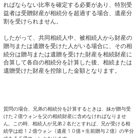
ればならない比率を確定する必要があり、特別受
益者は受贈財産が相続分を超過する場合、遺産分
割を受けられません。
したがって、共同相続人中、被相続人から財産の
贈与または遺贈を受けた人がいる場合に、その相
続分は贈与または遺贈を受けた財産を相続財産に
合算して各自の相続分を計算した後、相続または
遺贈受けた財産を控除した金額となります。
​質問の場合、兄弟の相続分を計算するときは、妹が贈与受
けた２億ウォンを父の相続財産に含めなければなりませ
ん。この時、相続人が兄弟２名だとすれば、兄が受ける相
続学は総１２億ウォン（遺産１０億＋生前贈与２億）の半分