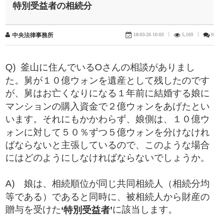
特別受益者の相続分
18-03-26 10:03
|
5,169
|
0
中央法律事務所
Q) 釜山に住んでいる
Oさんの相談がありまし
た。舅が１０億ウォンを遺産として残したのです
が、舅はお亡くなりになる１年前に結婚する娘に
マンションの購入資金で２億ウォンをあげたとい
います。それにもかかわらず、娘側は、１０億ウ
ォンに対して５０％ずつ５億ウォンを分けなけれ
ばならないと主張しているので、このような場合
にはどのようにしなければならないでしょうか。
A) 娘は、相続順位が同じ共同相続人（相続分均
等である）であると同時に、被相続人から財産の
贈与を受けた
に該当します。
‘特別受益者’