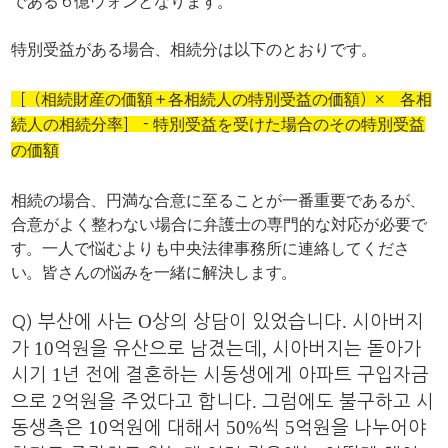
である６億ウォンとなります。
特別受益がある場合、相続分は以下のとおりです。
［（相続財産の価額＋各相続人の特別受益の価額）× 各相
続人の相続分率］－特別受益を受けた場合のその特別受益
の価額
相続の場合、円満な合意に至ることが一番重要であるが、
合意がよく整わない場合に弁護士の専門的な対応が必要で
す。一人で悩むよりも中央法律事務所に連絡してくださ
い。皆さんの悩みを一緒に解決します。
O
.
Q) 부산에 사는
상의 상담이 있었습니다
시아버지
10
,
가
억원을 유산으로 남겼는데
시아버지는 돌아가
1
시기
년 전에 결혼하는 시동생에게 아파트 구입자금
2
.
으로
억원을 주었다고 합니다
그럼에도 불구하고 시
10
50%
5
동생측은
억원에 대해서
씩
억원을 나누어야