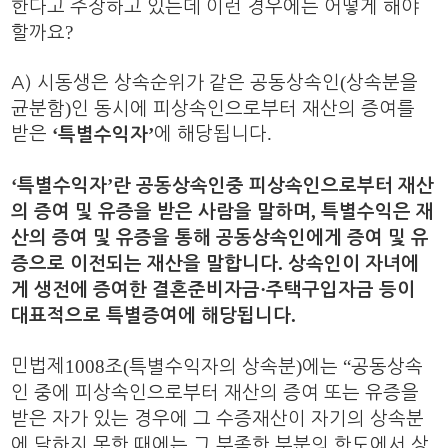
한다고 주장하고 있는데 이런 경우에는 어떻게 해야
?
할까요
(
A)​
시동생은 상속순위가 같은 공동상속인
상속분을
)
균분함
인 동시에 피상속인으로부터 재산의 증여를
.
‘
’
받은
에 해당됩니다
특별수익자
​‘
’
특별수익자
란 공동상속인중 피상속인으로부터 재산
,
의 증여 및 유증을 받은 사람을 말하며
특별수익은 재
산의 증여 및 유증을 통해 공동상속인에게 증여 및 유
.
증으로 이전되는 재산을 말합니다
상속인이 자녀에
·
게 생전에 증여한 결혼준비자금
주택구입자금 등이
.
대표적으로 특별증여에 해당됩니다
1008
(
)
“
민법제
조
특별수익자의 상속분
에는
공동상속
인 중에 피상속인으로부터 재산의 증여 또는 유증을
받은 자가 있는 경우에 그 수증재산이 자기의 상속분
에 달하지 못한 때에는 그 부족한 부분의 한도에서 상