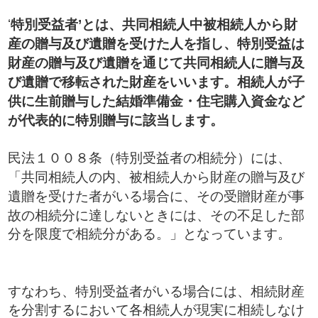
​‘
特別受益者’とは、共同相続人中被相続人から財
産の贈与及び遺贈を受けた人を指し、特別受益は
財産の贈与及び遺贈を通じて共同相続人に贈与及
び遺贈で移転された財産をいいます。相続人が子
供に生前贈与した結婚準備金・住宅購入資金など
が代表的に特別贈与に該当します。
​民法１００８条（特別受益者の相続分）には、
「共同相続人の内、被相続人から財産の贈与及び
遺贈を受けた者がいる場合に、その受贈財産が事
故の相続分に達しないときには、その不足した部
分を限度で相続分がある。」となっています。
すなわち、特別受益者がいる場合には、相続財産
を分割するにおいて各相続人が現実に相続しなけ