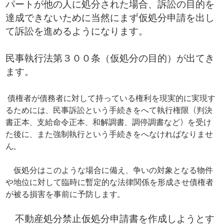
パートが他の人に処分された場合、訴訟の目的を
達成できないために当然にまず仮処分申請を出し
て訴訟を進めるようになります。
民事執行法第３００条（仮処分の目的）が出てき
ます。
​ 債権者が債務者に対して持っている権利を現実的に実現す
るためには、民事訴訟という手続きをへて執行権限（判決
書正本、支給命令正本、和解調書、調停調書など）を受け
た後に、また強制執行という手続きをへなければなりませ
ん。
仮処分はこのような場合に備え、争いの対象となる物件
や地位に対して臨時に暫定的な法律関係を形成させ債権者
が被る損害を事前に予防します。
不動産処分禁止仮処分申請書を作成しようとす