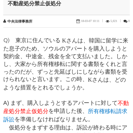
不動産処分禁止仮処分
18-03-07 10:11
|
5,021
|
0
中央法律事務所
Kさんは、韓国に留学に来
Q) 東京に住んでいる
た息子のため、ソウルのアパートを購入しようと
契約金、中途金、残金を全て支払いました。しか
し、大家から所有権移転に関する書類をくれと言
ったのだが、ずっと先延ばしにしながら書類を受
けられないと言います。この時、
Kさんは、どの
ような措置をとれるでしょうか。
A) まず、購入しようとするアパートに対して
不動
を申請した後、
産処分禁止仮処分
所有権移転請求
を準備しなければなりません。
訴訟
仮処分をまずする理由は、訴訟が終わる時にア