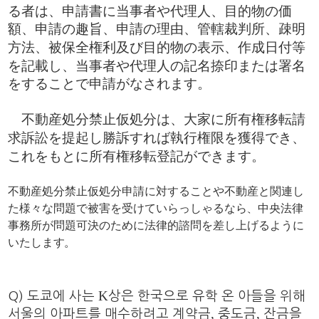
る者は、申請書に当事者や代理人、目的物の価
額、申請の趣旨、申請の理由、管轄裁判所、疎明
方法、被保全権利及び目的物の表示、作成日付等
を記載し、当事者や代理人の記名捺印または署名
をすることで申請がなされます。
不動産処分禁止仮処分は、大家に所有権移転請
求訴訟を提起し勝訴すれば執行権限を獲得でき、
これをもとに所有権移転登記ができます。
不動産処分禁止仮処分申請に対することや不動産と関連し
た様々な問題で被害を受けていらっしゃるなら、中央法律
事務所が問題可決のために法律的諮問を差し上げるように
いたします。
K
Q) 도쿄에 사는
상은 한국으로 유학 온 아들을 위해
,
,
서울의 아파트를 매수하려고 계약금
중도금
잔금을