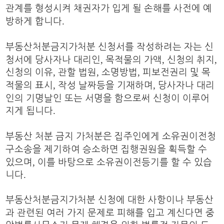
관계를 형성시켜 채권자가 입게 될 손해를 사전에 예
.
방하게 합니다
부동산처분금지가처분 신청서를 작성하려는 자는 신
,
,
,
청서에 당사자나 대리인
목적물의 가액
신청의 취지
,
,
,
신청의 이유
관할 법원
소명방법
피보전권리 및 목
,
,
적물의 표시
작성 날짜등을 기재하며
당사자나 대리
인의 기명날인 또는 서명을 함으로써 신청이 이루어
.
지게 됩니다
부동산 처분 금지 가처분은 집주인에게
소유권이전청
구소송을 제기하여 승소하면 집행권원을 획득할 수
,
있으며
이를 바탕으로 소유권이전등기를 할 수 있습
.
니다
부동산처분금지가처분 신청에 대한 사항이나 부동산
과 관련된 여러 가지 문제로 피해를 입고 계신다면 중