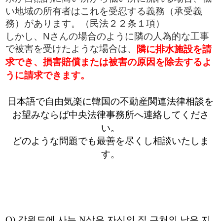
い地域の所有者はこれを受忍する義務（承受義
務）があります。（民法２２条１項）
しかし、Nさんの場合のように隣の人為的な工事
で被害を受けたような場合は、
隣に排水施設を請
求でき、損害賠償または被害の原因を除去するよ
うに請求できます。
日本語で自由気楽に韓国の不動産関連法律相談を
お望みならば中央法律事務所へ連絡してくださ
い。
どのような問題でも最善を尽くし相談いたしま
す。
Q)
강원도에 사는
N
상은 자신의 집 근처의 낮은 지