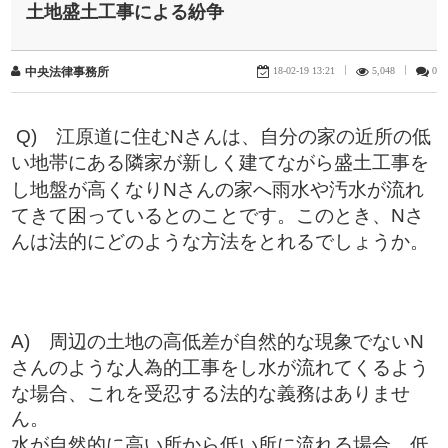
土地盛土工事による紛争
18-02-19 13:21
|
5,048
|
0
中央法律事務所
Q)
江原道に住むNさんは、自分の家の近所の低
い地帯にある隣家が新しく建てながら盛土工事を
し地盤が高くなりNさんの家へ雨水や汚水が流れ
てきて困っているとのことです。このとき、Nさ
んは法的にどのような方法をとれるでしょうか。
A) 周辺の土地の高低差が自然的な現象でないN
さんのような人為的工事をし水が流れてくるよう
な場合、これを受忍する法的な義務はありませ
ん。
水が自然的に高い所から低い所に流れる場合、低