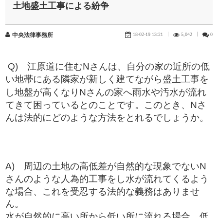
土地盛土工事による紛争
18-02-19 13:21
|
5,042
|
0
中央法律事務所
Q)
江原道に住むNさんは、自分の家の近所の低
い地帯にある隣家が新しく建てながら盛土工事を
し地盤が高くなりNさんの家へ雨水や汚水が流れ
てきて困っているとのことです。このとき、Nさ
んは法的にどのような方法をとれるでしょうか。
A) 周辺の土地の高低差が自然的な現象でないN
さんのような人為的工事をし水が流れてくるよう
な場合、これを受忍する法的な義務はありませ
ん。
水が自然的に高い所から低い所に流れる場合、低