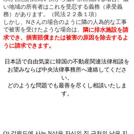
い地域の所有者はこれを受忍する義務（承受義
務）があります。（民法２２条１項）
しかし、Nさんの場合のように隣の人為的な工事
で被害を受けたような場合は、
隣に排水施設を請
求でき、損害賠償または被害の原因を除去するよ
うに請求できます。
日本語で自由気楽に韓国の不動産関連法律相談を
お望みならば中央法律事務所へ連絡してくださ
い。
どのような問題でも最善を尽くし相談いたしま
す。
Q)
강원도에 사는
N
상은 자신의 집 근처의 낮은 지