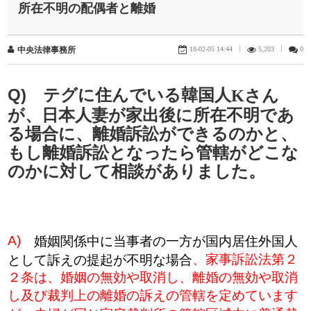
所在不明の配偶者と離婚
18-02-05 14:44
|
5,203
|
0
中央法律事務所
​Q) テグに住んでいる韓国人
Kさん
が、日本人妻が家出後に所在不明であ
る場合に、離婚訴訟ができるのかと、
もし離婚訴訟となったら管轄がどこな
のかに対して相談がありました。
)
A
婚姻関係中に当事者の一方が国内居住外国人
、
家事訴訟法第２
として訴えの提起が不明な場合
２条は、婚姻の無効や取消し、離婚の無効や取消
し及び裁判上の離婚の訴えの管轄を定めています