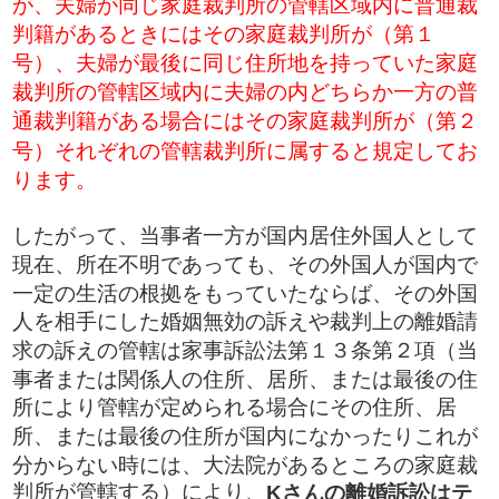
が、夫婦が同じ家庭裁判所の管轄区域内に普通裁
判籍があるときにはその家庭裁判所が（第１
号）、夫婦が最後に同じ住所地を持っていた家庭
裁判所の管轄区域内に夫婦の内どちらか一方の普
通裁判籍がある場合にはその家庭裁判所が（第２
号）それぞれの管轄裁判所に属すると規定してお
ります。
したがって​、当事者一方が国内居住外国人として
現在、所在不明であっても、その外国人が国内で
一定の生活の根拠をもっていたならば、その外国
人を相手にした婚姻無効の訴えや裁判上の離婚請
求の訴えの管轄は家事訴訟法第１３条第２項（当
事者または関係人の住所、居所、または最後の住
所により管轄が定められる場合にその住所、居
所、または最後の住所が国内になかったりこれが
分からない時には、大法院があるところの家庭裁
判所が管轄する）により、
Kさんの離婚訴訟はテ