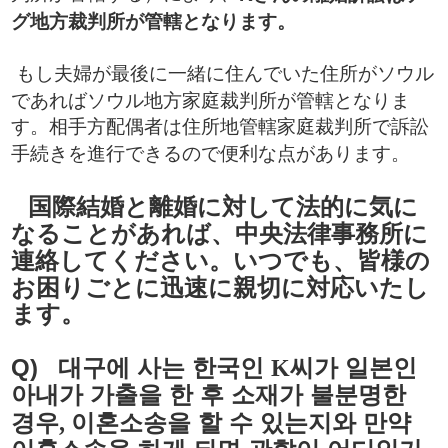
グ地方裁判所が管轄となります。
​
もし夫婦が最後に一緒に住んでいた住所がソウル
であればソウル地方家庭裁判所が管轄となりま
す。相手方配偶者は住所地管轄家庭裁判所で訴訟
手続きを進行できるので便利な点があります。
国際結婚と離婚に対して法的に気に
なることがあれば、中央法律事務所に
連絡してください。いつでも、皆様の
お困りごとに迅速に親切に対応いたし
ます。
Q)
대구에 사는 한국인
씨가 일본인
K
아내가 가출을 한 후 소재가 불분명한
경우
이혼소송을 할 수 있는지와 만약
,