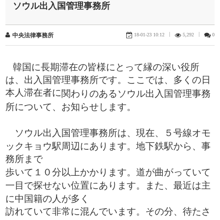
ソウル出入国管理事務所
18-01-23 10:12
|
5,292
|
0
中央法律事務所
​
韓国に長期滞在の皆様にとって縁の深い役所
は、出入国管理事務所です。ここでは、多くの日
本人滞在者に
関わりのあるソウル出入国管理事務
所について、お知らせします。
ソウル出入国管理事務所は、現在、５号線オモ
ックキョウ駅周辺にあります。地下鉄駅から、事
務所まで
歩いて１０分以上かかります。道が曲がっていて
一目で探せない位置にあります。また、最近は主
に中国籍の人が多く
訪れていて非常に混んでいます。その分、待たさ