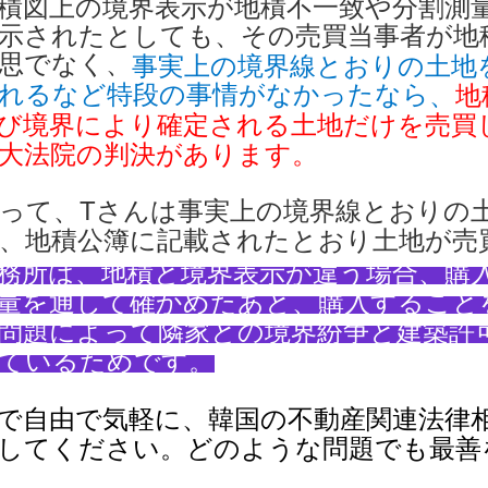
積図上の境界表示が地積不一致や分割測
示されたとしても、その売買当事者が地
思でなく、
事実上の境界線とおりの土地
れるなど特段の事情がなかったなら
地
、
び境界により確定される土地だけを売買
大法院の判決があり
ます。
って、Tさんは事実上の境界線とおりの
、地積公簿に記載されたとおり土地が売
務所は、地積と境界表示が違う場合、購
量を通して確かめたあと、購入すること
問題によって隣家との境界紛争と建築許
ているためです。
で自由で気軽に、韓国の不動産関連法律
してください。どのような問題でも最善