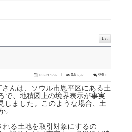
List
17-12-21 15:25
|
조회
5,259
|
댓글
0
Tさんは、ソウル市恩平区にある土
ろで、地積図上の境界表示が事実
見しました。このような場合、土
か。
される土地を取引対象にするの