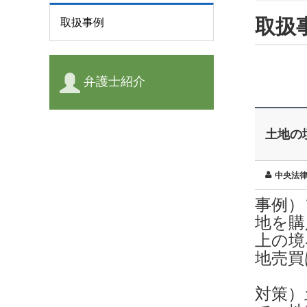
取扱
取扱事例
弁護士紹介
土地の
中央法
事例）
地を購
上の境
地売買
対策）