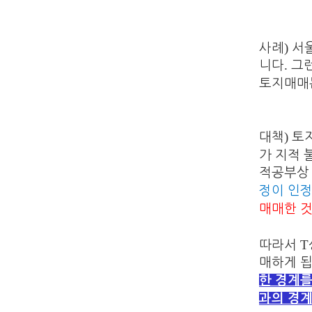
)
사례
서
.
니다
그
토지매매
)
대책
토
가 지적
적공부상
정이 인정
매매한 것
T
따라서
매하게 
한 경계를
과의 경계