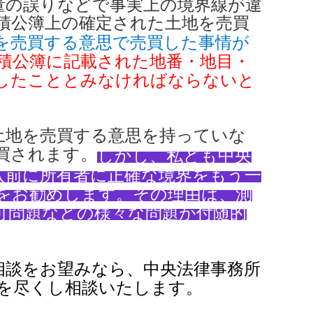
量の誤りなどで事実上の境界線が違
積公簿上の確定された土地を売買
を売買する意思で売買した事情が
積公簿に記載された地番・地目・
したこととみなければならないと
土地を売買する意思を持っていな
買されます。
しかし、私ども中央
入前に所有者に正確な境界をもう一
をお勧めします。その理由は、測
可問題などの様々な問題が付随的
相談をお望みなら、中央法律事務所
を尽くし相談いたします。