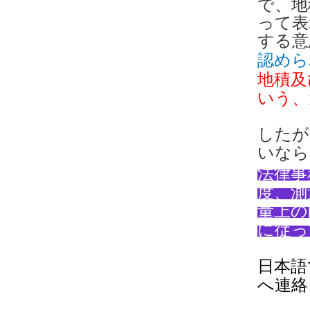
で、地
って表
する意
認めら
地積及
いう、
したが
いなら
法律事
度、測
量上の
に従っ
日本語
へ連絡