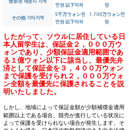
世宗市 세종시 지역
만원 以下이하
원
5
千万ウォン
천
1.700
万ウォン
만
その他
기타지역
만원 以下이하
원
したがって、ソウルに居住している日
本人留学生は、保証金２，０００万ウ
ォンであり、少額保証金適用範囲であ
る１億ウォン以下に該当し、最優先弁
済として保証金を３，４００万ウォン
まで保護を受けられ２，０００万ウォ
ン全額を最優先に保護されることを説
明いたしました。
しかし、地域によって保証金額が少額補償金適用
範囲以上である場合、競売が進行している状況に
よって保護を受けられない場合が発生します。そ