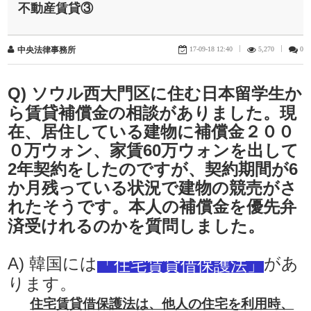
不動産賃貸③
17-09-18 12:40
|
5,270
|
0
中央法律事務所
Q) ソウル西大門区に住む日本留学生か
ら賃貸補償金の相談がありました。現
在、居住している建物に補償金２００
０万ウォン、家賃60万ウォンを出して
2年契約をしたのですが、契約期間が6
か月残っている状況で建物の競売がさ
れたそうです。本人の補償金を優先弁
済受けれるのかを質問しました。
A) 韓国には
があ
「住宅賃貸借保護法」
ります。
住宅賃貸借保護法は、他人の住宅を利用時、