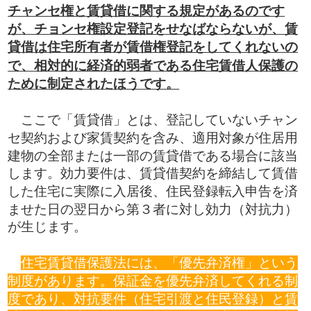
チャンセ権と賃貸借に関する規定があるのです
が、チョンセ権設定登記をせなばならないが、賃
貸借は住宅所有者が賃借権登記をしてくれないの
で、相対的に経済的弱者である住宅賃借人保護の
ために制定されたほうです。
​ ここで「賃貸借」とは、登記していないチャン
セ契約および家賃契約を含み、適用対象が住居用
建物の全部または一部の賃貸借である場合に該当
します。効力要件は、賃貸借契約を締結して賃借
した住宅に実際に入居後、住民登録転入申告を済
ませた日の翌日から第３者に対し効力（対抗力）
が生じます。
住宅賃貸借保護法には、「優先弁済権」という
制度があります。保証金を優先弁済してくれる制
度であり、対抗要件（住宅引渡と住民登録）と賃