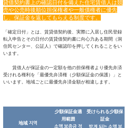
貸借契約書上の確認日付を備えた住宅賃借人は競
売や公売時後順位担保権者や一般債権者に優先
し、保証金を返してもらえる制度です。
「確定日付」とは、賃貸借契約後、実際に入居し住民登録
転入申告とその日付の賃貸借契約書に向心力ある期間（洞
住民センター、公証人）で確認印を押してくれることをい
います。
賃借人が保証金の一定額を他の担保権者より優先弁済
受けれる権利を「最優先弁済権（少額保証金の保護）」と
いいます。地域ごとに最優先弁済金額が相違します。
受けられる少額保
少額保証金適
用範囲
証金
地域 지역
소액
보증금 적
받게 되는 소액 보