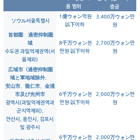
용
범위
증금
1億ウォン억원
3,400
万ウォン
만
ソウル서울특별시
以下
이하
원
首都圏 過密抑制圏
2,700
万ウォン
만
8千万ウォン천
域
만원 以下
이하
원
수도권 과밀억제권역(서
울제외)
広域市（過密抑制圏
域と軍地域除外、
安山市、龍仁市、金浦
6
千万ウォン
천
2,000
万ウォン
만
市及び光州市
만원 以下
이하
원
광역시(과밀억제권역과
군지역제외),
안산시, 용인시, 김포시
및 광주시
6
千万ウォン
천
2,000
万ウォン
만