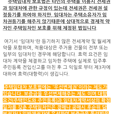
주택임대차 보호법은 타인의 주택을 이용시 전세권
과 임대차에 관한 규정이 있는데 전세권은 전세권 설
정등기를 하여야 하지만, 임대차는 주택소유자가 임
차권등기를 해주지 않기때문에 상대적으로 경제적 약
.
자인 주택임차인 보호를 위해 제정된 법입니다
여기서 '임대차'란 등기하지 않은 전세계약 및 월세계
약을 포함하며, 적용대상은 주거용 건물의 전부 또는
일부의 임대차인 경우에 해당합니다. 효력 요건은 임
대차 계약을 체결하고 임차한 주택에 실제로 입주후
주민등록 전입신고를 마친 후 그 익일로 부터 제3자에
대하여 효력(대항력)이 생깁니다.
주택임대차 보호법에는 '우선변제권'이라는 제도가
있습니다. 보증금을 우선변제해주는 제도 이며 대항
요건(주택인도와 주민등록)과 임대차계약서상의 확정
일자를 갖춘 주택임차인은 경매나 공매시 후순위 담
보권자나 일반채권자에 우선하여 보증금을 돌려받을