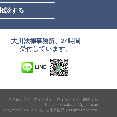
相談する
大川法律事務所、24時間
受付しています。
LINE
東京都足立区千住３－９８ 千住ミルディスⅡ番館 ６階
Email : okawatadan@gmail.com
Copyright c ２０２５ 大川法律事務所. All rights Reserved.