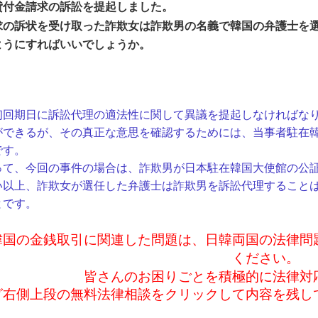
貸付金請求の訴訟を提起しました。
求の訴状を受け取った詐欺女は詐欺男の名義で韓国の弁護士を
ようにすればいいでしょうか。
回期日に訴訟代理の適法性に関して異議を提起しなければなり
ができるが、その真正な意思を確認するためには、当事者駐在
です。
て、今回の事件の場合は、詐欺男が日本駐在韓国大使館の公証
い以上、詐欺女が選任した弁護士は詐欺男を訴訟代理すること
とです。
と韓国の金銭取引に関連した問題は、日韓両国の法律
ください。
皆さんのお困りごとを積極的に法律対
グ右側上段の無料法律相談をクリックして内容を残し