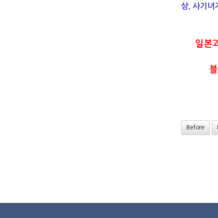
상, 사기녀
일본과
블
Before