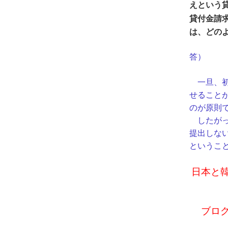
えという
貸付金請
は、どの
答）
一旦、初
せること
のが原則
したがっ
提出しな
というこ
​日本
ブロ