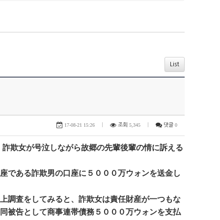
List
17-08-21 15:26
|
조회
5,345
|
댓글
0
が、詐欺女が号泣しながら故郷の先輩後輩の情に訴える
口座である詐欺男の口座に５０００万ウォンを送金し
身上調査をしてみると、詐欺女は責任財産が一つもな
共同被告として商事連帯債務５０００万ウォンを支払