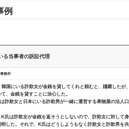
事例
いる当事者の訴訟代理
律事務所
氏は、韓国にいる詐欺女が金銭を貸してくれと頼むと、躊躇した
いて、金銭を貸すことに決心した。
氏は詐欺女と日本にいる詐欺男が一緒に運営する果物屋の法人
、K氏は詐欺女が金銭を返そうとしないので、詐欺女に対して
判明した。それで、K氏はどうしようもなく詐欺女と詐欺男を