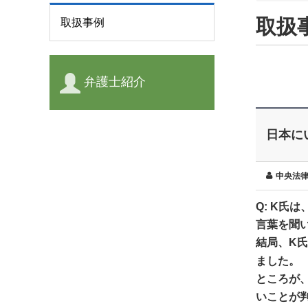
取扱
取扱事例
弁護士紹介
日本に
中央法
Q: K
言葉を聞
結局、
K
ました。
ところが
いことが