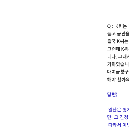
Q : K씨
듣고 금전
결국 K씨는
그런데 K씨
니다. 그래
기하였습니
대여금청구의
해야 할까요
답변)
일단은 첫
만, 그 진
따라서 이