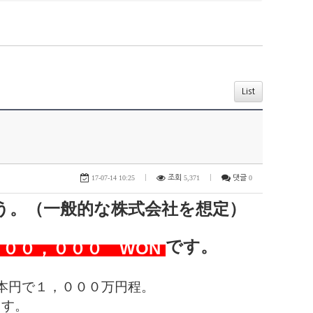
List
17-07-14 10:25
|
조회
5,371
|
댓글
0
う。（一般的な株式会社を想定）
です。
０００，０００ WON
本円で１，０００万円程。
ます。