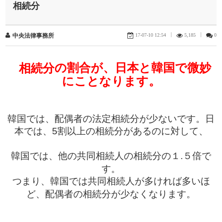
相続分
17-07-10 12:54
|
5,185
|
0
中央法律事務所
の
割合
が
、
日本
と
韓国
で
微妙
相続分
にことなります
。
韓国
では
、
配偶者
の
法定相続分
が
少
ないです
。
日
本
では
、
5
割以上
の
相続分
があるのに
対
して
、
韓国
では
、
他
の
共同相続人
の
相続分
の
１
.
５
倍
で
す
。
つまり
、
韓国
では
共同相続人
が
多
ければ
多
いほ
ど
、
配偶者
の
相続分
が
少
なくなります
。