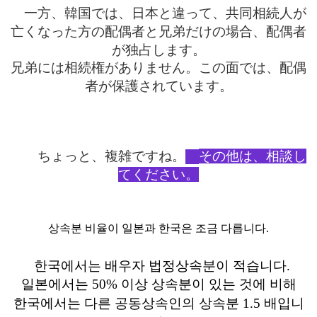
一方
、
韓国
では
、
日本
と
違
って
、
共同相続人
が
亡
くなった
方
の
配偶者
と
兄弟
だけの
場合
、
配偶者
が
独占
します
。
兄弟
には
相続権
がありません
。
この
面
では
、
配偶
者
が
保護
されています
。
。
ちょっと
、
複雑
ですね
その
他
は
、
相談
し
てください。
상속분 비율이 일본과 한국은 조금 다릅니다.
한국에서는 배우자 법정상속분이 적습니다.
일본에서는 50% 이상 상속분이 있는 것에 비해
한국에서는 다른 공동상속인의 상속분 1.5 배입니