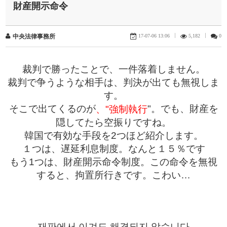
財産開示命令
17-07-06 13:06
|
5,182
|
0
中央法律事務所
裁判で勝ったことで、一件落着しません。
裁判で争うような相手は、判決が出ても無視しま
す。
そこで出てくるのが
"。でも、財産を
、"強制執行
隠してたら空振りですね。
韓国で有効な手段を2つほど紹介します。
１つは、遅延利息制度。なんと１５％です
もう1つは、財産開示命令制度。この命令を無視
すると、拘置所行きです。こわい…
재판에서 이겨도 해결되지 않습니다.