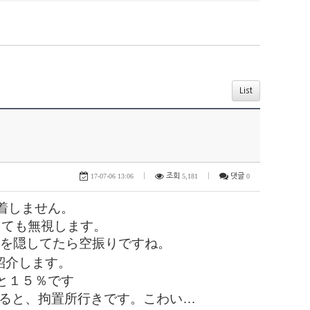
List
17-07-06 13:06
|
조회
5,181
|
댓글
0
着しません。
出ても無視します。
産を隠してたら空振りですね。
紹介します。
と１５％です
すると、拘置所行きです。こわい…