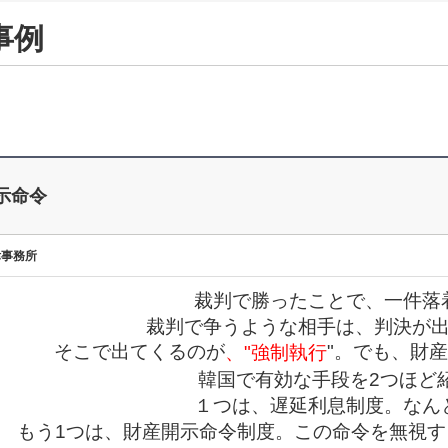
事例
示命令
律事務所
裁判で勝ったことで、一件落
裁判で争うような相手は、判決が
そこで出てくるのが
"。でも、財
、"強制執行
韓国で有効な手段を2つほど
１つは、遅延利息制度。なん
もう1つは、財産開示命令制度。この命令を無視