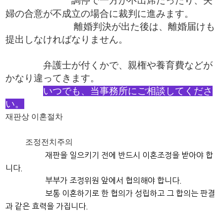
調停で一方が不出席だったり、夫
婦の合意が不成立の場合に裁判に進みます。
離婚判決が出た後は、離婚届けも
提出しなければなりません。
弁護士が付くかで、親権や養育費などが
かなり違ってきます。
いつでも、当事務所にご相談してくださ
い。
재판상 이혼절차
조정전치주의
재판을 일으키기 전에 반드시 이혼조정을 받아야 합
니다.
부부가 조정위원 앞에서 협의해야 합니다.
보통 이혼하기로 한 협의가 성립하고 그 합의는 판결
과 같은 효력을 가집니다.