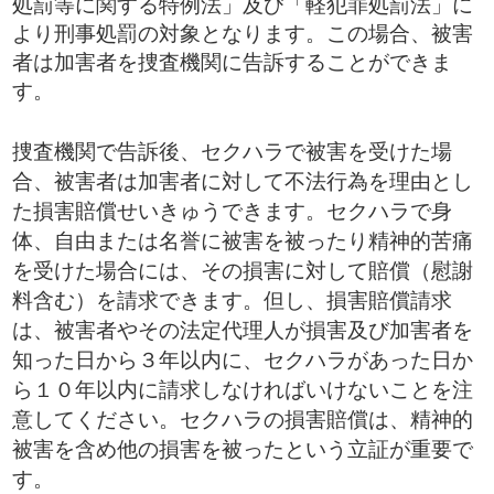
処罰等に関する特例法」及び「軽犯罪処罰法」に
より刑事処罰の対象となります。この場合、被害
者は加害者を捜査機関に告訴することができま
す。
捜査機関で告訴後、セクハラで被害を受けた場
合、被害者は加害者に対して不法行為を理由とし
た損害賠償せいきゅうできます。セクハラで身
体、自由または名誉に被害を被ったり精神的苦痛
を受けた場合には、その損害に対して賠償（慰謝
料含む）を請求できます。但し、損害賠償請求
は、被害者やその法定代理人が損害及び加害者を
知った日から３年以内に、セクハラがあった日か
ら１０年以内に請求しなければいけないことを注
意してください。セクハラの損害賠償は、精神的
被害を含め他の損害を被ったという立証が重要で
す。