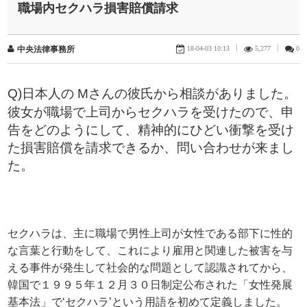
職場内セクハラ損害賠償請求
18-04-03 10:13
|
5,277
|
0
中央法律事務所
Q)日本人の
Mさんの彼氏から相談がありました。
彼女が職場で上司からセクハラを受けたので、申
告をどのようにして、精神的にひどい衝撃を受け
た損害賠償を請求できるか、問い合わせが来まし
た。
セクハラは、主に職場で男性上司が女性である部下に性的
な言葉と行動をして、これにより雇用と関連した被害を与
える事件が発生して社会的な問題として認識されてから、
韓国で１９９５年１２月３０日制定公布された「女性発展
基本法」で‘セクハラ’という用語を初めて定義しました。