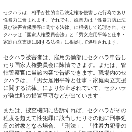
セクハラは、相手が性的自己決定権を侵害した行為であり
性暴力に含まれます。それでも、姓暴力は「性暴力防止法
及び被害者保護等に関する法律」に根拠して処理され、セ
クハラは「国家人権委員会法」と「男女雇用平等と仕事・
家庭両立支援に関する法律」に根拠して処理されます。
セクハラ被害者は、雇用労働部にセクハラ申告し
たり国家人権委員会に陳情できます。または、管
轄警察官に当該内容で告訴できます。職場内のセ
クハラは、​「男女雇用平等と仕事・家庭両立支援
に関する法律」により禁止されていて、セクハラ
が発生時の措置事項などが出ています。
または、捜査機関に告訴すれば、セクハラがその
程度を超えて性犯罪に該当したりその他に刑事処
罰の対象となる場合、「刑法」、「性暴力犯罪の