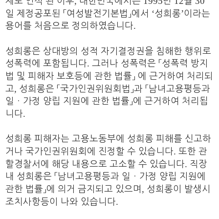
,
1995
12
30
제로 인식 된 이후
대한민국에서는
년
월
‘
’
일 제정공포된
「
여성발전기본법
」
에서
성희롱
이라는
.
용어를 처음으로 정의하였습니다
성희롱은 상대방의 성적 자기결정권을 침해한 행위로
.
성폭력에 포함됩니다
그러나 성폭력은
「
성폭력 방지
법 및 피해자 보호등에 관한 법률
」
에 근거하여 처리되
,
고
성희롱은
「
국가인권위원회법
」
과
「
남녀고용평등과
일
ㆍ
가정 양립 지원에 관한 법률
」
에 근거하여 처리됩
.
니다
성희롱 피해자는 고용노동부에 성희롱 피해를 신고하
.
거나 국가인권위원회에 진정할 수 있습니다
또한 관
.
할경찰서에 해당 내용으로 고소할 수 있습니다
직장
내 성희롱은
「
남녀고용평등과 일
ㆍ
가정 양립 지원에
,
관한 법률
」
에 의거 금지되고 있으며
성희롱이 발생시
.
조치사항등이 나와 있습니다