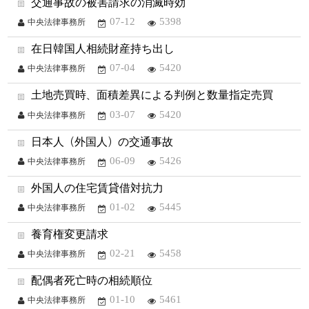
交通事故の被害請求の消滅時効
07-12
5398
中央法律事務所
在日韓国人相続財産持ち出し
07-04
5420
中央法律事務所
土地売買時、面積差異による判例と数量指定売買
03-07
5420
中央法律事務所
日本人（外国人）の交通事故
06-09
5426
中央法律事務所
外国人の住宅賃貸借対抗力
01-02
5445
中央法律事務所
養育権変更請求
02-21
5458
中央法律事務所
配偶者死亡時の相続順位
01-10
5461
中央法律事務所