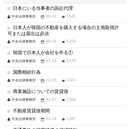
日本にいる当事者の訴訟代理
08-21
5345
中央法律事務所
日本人が韓国の不動産を購入する場合の土地取得許
可または届出は必須
09-26
5359
中央法律事務所
韓国で日本人が会社を作る①
07-14
5370
中央法律事務所
国際相続行為
12-19
5383
中央法律事務所
商業施設についての賃貸借
02-07
5384
中央法律事務所
不動産賃貸借期間
01-24
5387
中央法律事務所