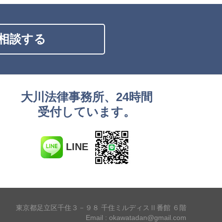
相談する
大川法律事務所、24時間
受付しています。
LINE
東京都足立区千住３－９８ 千住ミルディスⅡ番館 ６階
Email : okawatadan@gmail.com