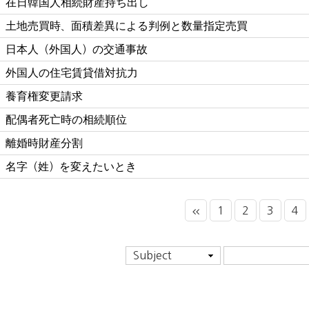
在日韓国人相続財産持ち出し
土地売買時、面積差異による判例と数量指定売買
日本人（外国人）の交通事故
外国人の住宅賃貸借対抗力
養育権変更請求
配偶者死亡時の相続順位
離婚時財産分割
名字（姓）を変えたいとき
1
2
3
4
Subject