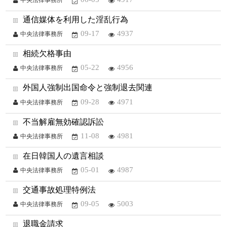
通信媒体を利用した淫乱行為
09-17
4937
中央法律事務所
相続欠格事由
05-22
4956
中央法律事務所
外国人強制出国命令と強制退去関連
09-28
4971
中央法律事務所
不当解雇無効確認訴訟
11-08
4981
中央法律事務所
在日韓国人の遺言相談
05-01
4987
中央法律事務所
交通事故処理特例法
09-05
5003
中央法律事務所
退職金請求