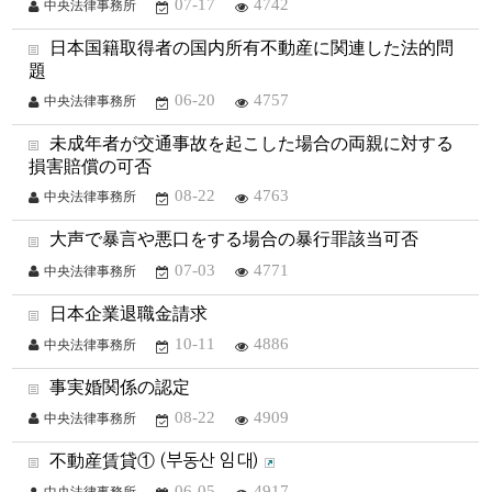
07-17
4742
中央法律事務所
日本国籍取得者の国内所有不動産に関連した法的問
題
06-20
4757
中央法律事務所
未成年者が交通事故を起こした場合の両親に対する
損害賠償の可否
08-22
4763
中央法律事務所
大声で暴言や悪口をする場合の暴行罪該当可否
07-03
4771
中央法律事務所
日本企業退職金請求
10-11
4886
中央法律事務所
事実婚関係の認定
08-22
4909
中央法律事務所
不動産賃貸① (부동산 임대)
06-05
4917
中央法律事務所