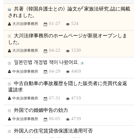
共著（韓国弁護士との）論文が「家族法研究」誌に掲載
されました。
01-27
524
大川法律事務所
大川法律事務所のホームページが新規オープンしま
した。
04-22
1530
大川法律事務所
일본민법 개정법 책이 나왔어요.
04-29
4469
中央法律事務所
中古自動車の事故履歴を隠した販売者に売買代金返
還請求
07-31
4719
中央法律事務所
外国での婚姻申告の効力
06-05
4739
中央法律事務所
外国人の住宅賃貸借保護法適用可否