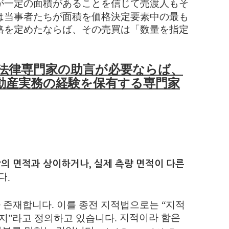
が一定の面積があることを信じて売渡人もそ
は当事者たちが面積を価格決定要素中の最も
格を定めたならば、その売買は「数量を指定
。
法律専門家の助言が必要ならば、
動産実務の経験を保有する専門家
,
상의 면적과 상이하거나
실제 측량 면적이 다른
.
다
가 존재합니다
.
이를 종전 지적법으로는
“
지적
지적이라 함은
지
”
라고 정의하고 있습니다
.