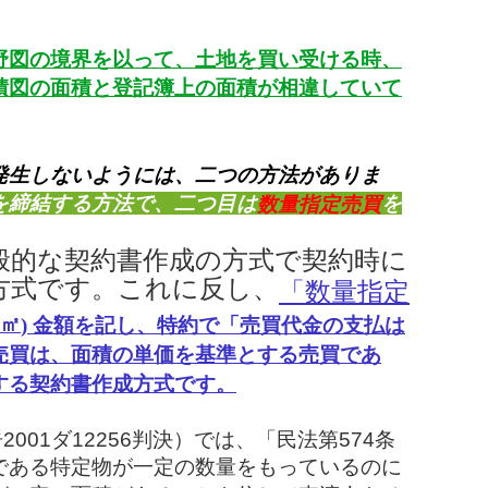
野図の境界を以って、土地を買い受ける時、
積図の面積と登記簿上の面積が相違していて
発生しないようには、二つの方法がありま
を締結する方法で、二つ目は
を
数量指定売買
般的な契約書作成の方式で契約時に
方式です。これに反し、
「数量指定
㎡
) 金額を記し、特約で「売買代金の支払は
売買は、面積の単価を基準とする売買であ
する契約書作成方式です。
.宣告2001ダ12256判決）では、「民法第574条
である特定物が一定の数量をもっているのに