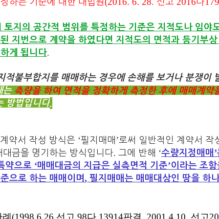
(2016. 6. 28.
2016
179
특정하는 기준에 대한 대법원
선고
다
 토지의 공간적 범위를 특정하는 기준은 지적도나 임야도
재된 지번으로 계약을 하였다면 지적도의 면적과 등기부상
.
전하게 됩니다
지적불부합지를 매매하는 경우에 손해를 보거나 분쟁이 발
째는
측량을 하여 면적을 정확하게 측정한 후에 매매계약
는 방법입니다
.
‘
’
계약서 작성 방식은
필지매매
로써 일반적인 계약서 작
.
‘
’
매대금을 명기하는 방식입니다
그에 반해
수량지정매매
‘
’
특약으로
매매대금의 지급은 실측면적 기준
이라는 조항
,
기준으로 하는 매매이며
필지매매는 매매대상인 땅을 하나
판례
(1998.6.26
선고
98
다
13914
판결
, 2001.4.10.
선고
20