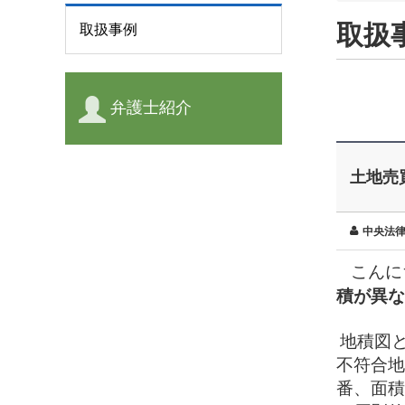
取扱
取扱事例
弁護士紹介
土地売
中央法
こんに
積が異な
地積図
不符合地
番、面積