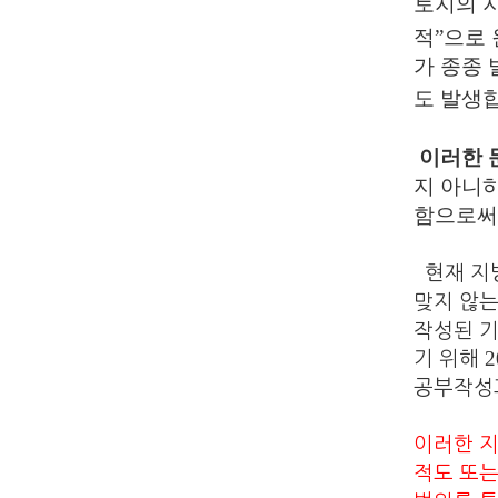
토지의 
적
”
으로 
가 종종
도 발생
이러한 
지 아니
함으로써
현재 지
맞지 않
작성된 
2
기 위해
공부작성
이러한 
적도 또는