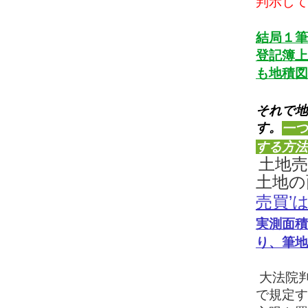
判示して
結局１筆
登記簿上
も地積図
​それで
す。
一つ
する方法
土地
土地の
売買’
実測面積
り、筆地
大法院判例
​
で規定す