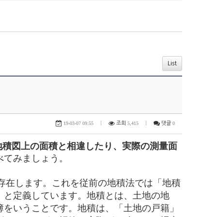
List
19-03-07 09:55
|
조회
5,415
|
댓글
0
地積図上の面積と相違したり、実際の測量面
べてみましょう。
存在します。これを従前の地積法では「地積
」と定義しています。地積とは、土地の地
簿をいうことです。地積は、「土地の戸籍」