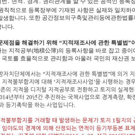
권리관계를 알 수 있는 공적인 등록
지번
․
면적
․
경계
․
원칙적으로 등록장부에 기재된 사항은 실제와 일치하
또한 공간정보의구축및관리등에관한법률
 발생합니다
.
합니다
.
문제점을 해결하기 위해
“
지적재조사에 관한 특별법
”
하는 지적공부
(地積
公簿
)
의 등록사항을 바로 잡고 종이
 국토를 효율적으로 관리함과 아울러 국민의 재산권 
“
”
방자치단체에서는
지적재조사에 관한 특별법
에 의거 
‘
’
는 지적불부합지에 대해
지적재조사사업
을 시행하는 경
기존의 지적을 디지털 지적공부로 전환하고 토지의 실제현
014
20
,
년부터
년간 추진하는 국책사업으로 경계측량
확
.
과 등기촉탁을 하는 사업입니다
1
필지의 
지적불부합지를 거래할 때 발생하는 문제가 토지
 임야도의 경계에 의해 산정되는 면적이 등기부등본 표