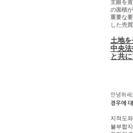
主眼を置
の面積が
重要な要
した売買
土地を
中央法
と共に
​안녕하세
경우에 
지적도와
불부합지