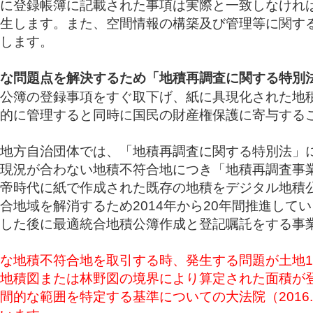
に登録帳簿に記載された事項は実際と一致しなけれ
生します。また、空間情報の構築及び管理等に関す
します。
な問題点を解決するため「地積再調査に関する特別
公簿の登録事項をすぐ取下げ、紙に具現化された地
的に管理すると同時に国民の財産権保護に寄与する
地方自治団体では、「地積再調査に関する特別法」
現況が合わない地積不符合地につき「地積再調査事
帝時代に紙で作成された既存の地積をデジタル地積
合地域を解消するため2014年から20年間推進して
した後に最適統合地積公簿作成と登記嘱託をする事
な地積不符合地を取引する時、発生する問題が土地
地積図または林野図の境界により算定された面積が
間的な範囲を特定する基準についての大法院（2016.6