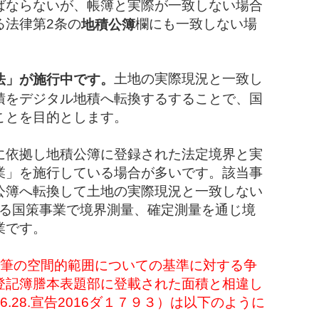
ばならないが、帳簿と実際が一致しない場合
る法律第2条の
欄にも一致しない場
地積公簿
土地の実際現況と一致し
法」が施行中です。
積をデジタル地積へ転換するすることで、国
ことを目的とします。
に依拠し地積公簿に登録された法定境界と実
業」を施行している場合が多いです。該当事
公簿へ転換して土地の実際現況と一致しない
いる国策事業で境界測量、確定測量を通じ境
業です。
1筆の空間的範囲についての基準に対する争
登記簿謄本表題部に登載された面積と相違し
.28.宣告2016ダ１７９３）は以下のように