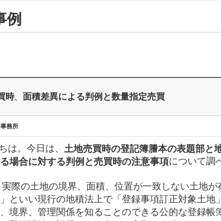
事例
買時、面積差異による判例と数量指定売買
律事務所
ちは。今日は、
土地売買時の登記簿謄本の表題部と
について調
る場合に対する判例と売買時の注意事項
と実際の土地の境界、面積、位置が一致しない土地が
」といい現行の地積法上で「登録事項訂正対象土地
、境界、管理関係を知ることのできる公的な登録帳