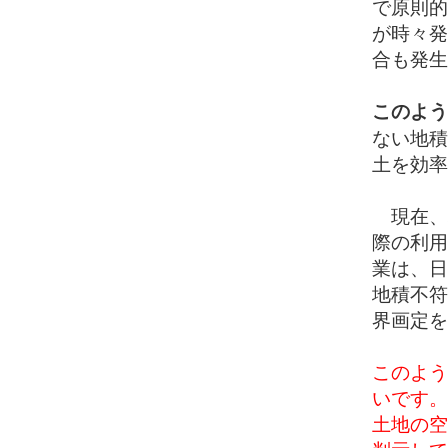
で原則的
が時々発
合も発生
このよう
ない地積
土を効率
現在、
際の利用
業は、日
地積不符
界画定を
このよう
いです。
土地の空