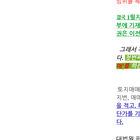
범위를 
1
필지
결국
부에 기
권은 이
그래서 
.
첫번
다
’
하
매
를
토지매매
,
지번
매
,
을 적고
단가를 
.
다
대법원 