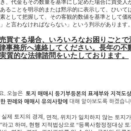
き、代金もその数量を基準にし定めた場合に買受人
あることを明示的または黙示的に表示して、ひいて
素として把握して、その客観的数値を基準として価
」と言わなければならない」という判示があります
売買する場合、いろいろなお困りごとで
律事務所へ連絡してください。長年の不
実質的な法律諮問をいたしております。
.
요
오늘은
토지 매매시 등기부등본의 표제부와 지적도
대해 알아보도록 하겠습니
대한 판례와 매매시 유의사항에
 실제 토지의 경계
,
면적
,
위치가 일치하지 않는 토지
”
라고 하며
,
현행 지적법상으로
“
등록사항정정대상 토