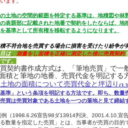
います。
の土地の空間的範囲を特定する基準は、地積図や林
の表題部に記載された地番で契約をしたならば、地
を基準として所有権を移転するようになります。
地積不符合地を売買する場合に損害を受けたり紛争が
目は
、測量をし面積を正確に測定した後に売買契約
です。
売買契約書作成方式は、「筆地売買」で一
面積と筆地の地番、売買代金を明記する
は土地の面積について売買代金と坪辺り
(3.3
基準」という条項を明記する方法です。即ち、数量
売買は売買対象である土地を一つの筆地と見て締結
（1998.6.26宣告98ダ13914判決、2001.4.10
る数量を指定した売買」とは、当事者が売買の目的